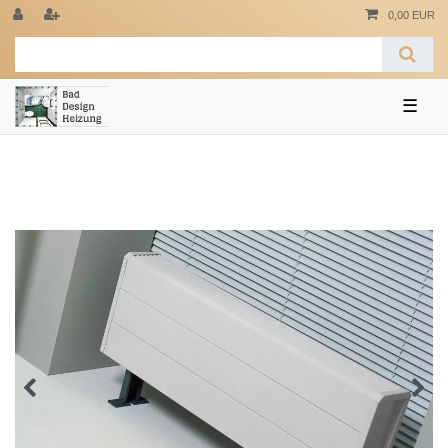
0,00 EUR
☰