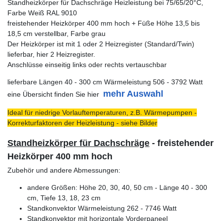
Standheizkörper für Dachschräge Heizleistung bei 75/65/20°C,
Farbe Weiß RAL 9010
freistehender Heizkörper 400 mm hoch + Füße Höhe 13,5 bis
18,5 cm verstellbar, Farbe grau
Der Heizkörper ist mit 1 oder 2 Heizregister (Standard/Twin)
lieferbar, hier 2 Heizregister.
Anschlüsse einseitig links oder rechts vertauschbar
lieferbare Längen 40 - 300 cm Wärmeleistung 506 - 3792 Watt
mehr Auswahl
eine Übersicht finden Sie hier
Ideal für niedrige Vorlauftemperaturen, z.B. Wärmepumpen -
Korrekturfaktoren der Heizleistung - siehe Bilder
Standheizkörper für Dachschräge
- freistehender
Heizkörper 400 mm hoch
Zubehör und andere Abmessungen:
andere Größen: Höhe 20, 30, 40, 50 cm - Länge 40 - 300
cm, Tiefe 13, 18, 23 cm
Standkonvektor Wärmeleistung 262 - 7746 Watt
Standkonvektor mit horizontale Vorderpaneel