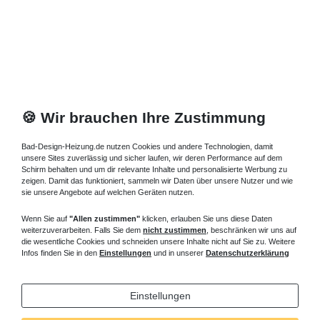
1.598,83 € *
Artikel anzeigen
*
inkl. ges. MwSt.
zzgl.
Versandkosten
🍪 Wir brauchen Ihre Zustimmung
Bad-Design-Heizung.de nutzen Cookies und andere Technologien, damit
unsere Sites zuverlässig und sicher laufen, wir deren Performance auf dem
Schirm behalten und um dir relevante Inhalte und personalisierte Werbung zu
zeigen. Damit das funktioniert, sammeln wir Daten über unsere Nutzer und wie
sie unsere Angebote auf welchen Geräten nutzen.
Wenn Sie auf
"Allen zustimmen"
klicken, erlauben Sie uns diese Daten
weiterzuverarbeiten. Falls Sie dem
nicht zustimmen
, beschränken wir uns auf
die wesentliche Cookies und schneiden unsere Inhalte nicht auf Sie zu. Weitere
Infos finden Sie in den
Einstellungen
und in unserer
Datenschutzerklärung
Einstellungen