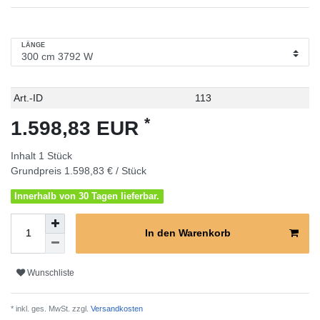
LÄNGE
Technisches
Wert
Art.-ID
113
Merkmal
*
1.598,83 EUR
Inhalt
1
Stück
Grundpreis
1.598,83 € / Stück
Innerhalb von 30 Tagen lieferbar.
In den Warenkorb
Wunschliste
* inkl. ges. MwSt. zzgl.
Versandkosten