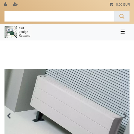
0,00 EUR
☰