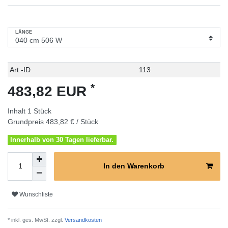
LÄNGE
Technisches
Wert
Art.-ID
113
Merkmal
*
483,82 EUR
Inhalt
1
Stück
Grundpreis
483,82 € / Stück
Innerhalb von 30 Tagen lieferbar.
In den Warenkorb
Wunschliste
* inkl. ges. MwSt. zzgl.
Versandkosten