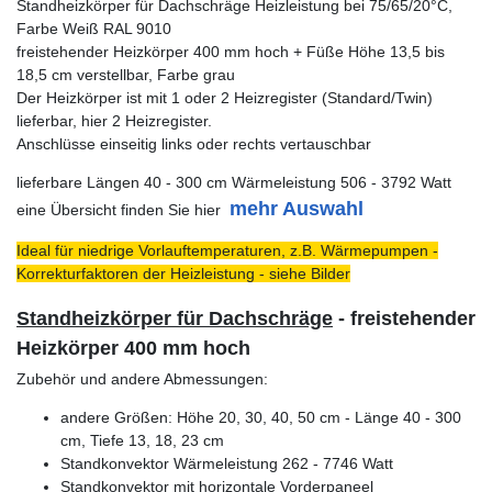
Standheizkörper für Dachschräge Heizleistung bei 75/65/20°C,
Farbe Weiß RAL 9010
freistehender Heizkörper 400 mm hoch + Füße Höhe 13,5 bis
18,5 cm verstellbar, Farbe grau
Der Heizkörper ist mit 1 oder 2 Heizregister (Standard/Twin)
lieferbar, hier 2 Heizregister.
Anschlüsse einseitig links oder rechts vertauschbar
lieferbare Längen 40 - 300 cm Wärmeleistung 506 - 3792 Watt
mehr Auswahl
eine Übersicht finden Sie hier
Ideal für niedrige Vorlauftemperaturen, z.B. Wärmepumpen -
Korrekturfaktoren der Heizleistung - siehe Bilder
Standheizkörper für Dachschräge
- freistehender
Heizkörper 400 mm hoch
Zubehör und andere Abmessungen:
andere Größen: Höhe 20, 30, 40, 50 cm - Länge 40 - 300
cm, Tiefe 13, 18, 23 cm
Standkonvektor Wärmeleistung 262 - 7746 Watt
Standkonvektor mit horizontale Vorderpaneel