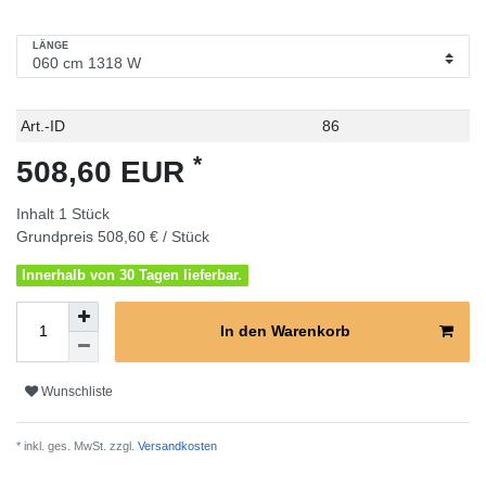
LÄNGE
Technisches
Wert
Art.-ID
86
Merkmal
*
508,60 EUR
Inhalt
1
Stück
Grundpreis
508,60 € / Stück
Innerhalb von 30 Tagen lieferbar.
In den Warenkorb
Wunschliste
* inkl. ges. MwSt. zzgl.
Versandkosten