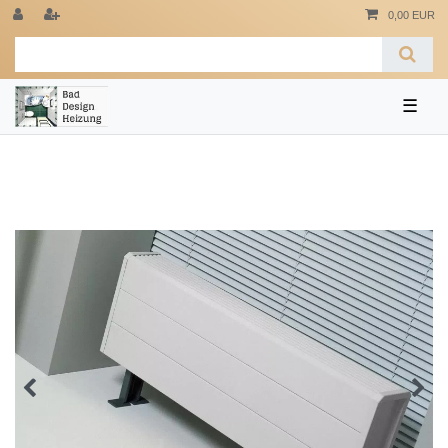
0,00 EUR
☰