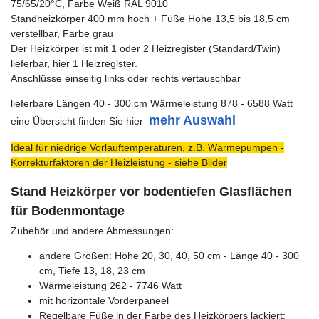
75/65/20°C, Farbe Weiß RAL 9010
Standheizkörper 400 mm hoch + Füße Höhe 13,5 bis 18,5 cm
verstellbar, Farbe grau
Der Heizkörper ist mit 1 oder 2 Heizregister (Standard/Twin)
lieferbar, hier 1 Heizregister.
Anschlüsse einseitig links oder rechts vertauschbar
lieferbare Längen 40 - 300 cm Wärmeleistung 878 - 6588 Watt
mehr Auswahl
eine Übersicht finden Sie hier
Ideal für niedrige Vorlauftemperaturen, z.B. Wärmepumpen -
Korrekturfaktoren der Heizleistung - siehe Bilder
Stand Heizkörper vor bodentiefen Glasflächen
für Bodenmontage
Zubehör und andere Abmessungen:
andere Größen: Höhe 20, 30, 40, 50 cm - Länge 40 - 300
cm, Tiefe 13, 18, 23 cm
Wärmeleistung 262 - 7746 Watt
mit horizontale Vorderpaneel
Regelbare Füße in der Farbe des Heizkörpers lackiert: