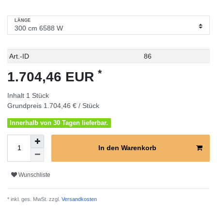
LÄNGE
Technisches
Wert
Art.-ID
86
Merkmal
*
1.704,46 EUR
Inhalt
1
Stück
Grundpreis
1.704,46 € / Stück
Innerhalb von 30 Tagen lieferbar.
In den Warenkorb
Wunschliste
* inkl. ges. MwSt. zzgl.
Versandkosten