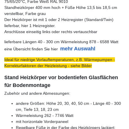
75/65/20°C, Farbe Weiß RAL 9010
Standheizkörper 400 mm hoch + Füße Höhe 13,5 bis 18,5 cm
verstellbar, Farbe grau
Der Heizkörper ist mit 1 oder 2 Heizregister (Standard/Twin)
lieferbar, hier 1 Heizregister.
Anschlüsse einseitig links oder rechts vertauschbar
lieferbare Längen 40 - 300 cm Wärmeleistung 878 - 6588 Watt
mehr Auswahl
eine Übersicht finden Sie hier
Ideal für niedrige Vorlauftemperaturen, z.B. Wärmepumpen -
Korrekturfaktoren der Heizleistung - siehe Bilder
Stand Heizkörper vor bodentiefen Glasflächen
für Bodenmontage
Zubehör und andere Abmessungen:
andere Größen: Höhe 20, 30, 40, 50 cm - Länge 40 - 300
cm, Tiefe 13, 18, 23 cm
Wärmeleistung 262 - 7746 Watt
mit horizontale Vorderpaneel
Regelbare Füße in der Farbe des Heizkörpers lackiert: