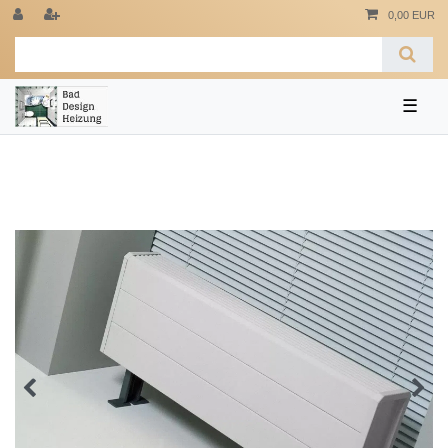
0,00 EUR
☰