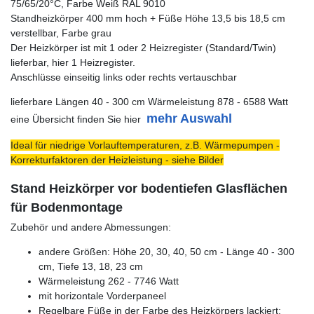
75/65/20°C, Farbe Weiß RAL 9010
Standheizkörper 400 mm hoch + Füße Höhe 13,5 bis 18,5 cm
verstellbar, Farbe grau
Der Heizkörper ist mit 1 oder 2 Heizregister (Standard/Twin)
lieferbar, hier 1 Heizregister.
Anschlüsse einseitig links oder rechts vertauschbar
lieferbare Längen 40 - 300 cm Wärmeleistung 878 - 6588 Watt
mehr Auswahl
eine Übersicht finden Sie hier
Ideal für niedrige Vorlauftemperaturen, z.B. Wärmepumpen -
Korrekturfaktoren der Heizleistung - siehe Bilder
Stand Heizkörper vor bodentiefen Glasflächen
für Bodenmontage
Zubehör und andere Abmessungen:
andere Größen: Höhe 20, 30, 40, 50 cm - Länge 40 - 300
cm, Tiefe 13, 18, 23 cm
Wärmeleistung 262 - 7746 Watt
mit horizontale Vorderpaneel
Regelbare Füße in der Farbe des Heizkörpers lackiert: