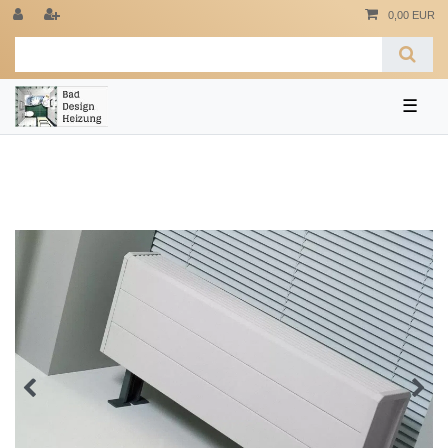
0,00 EUR
☰