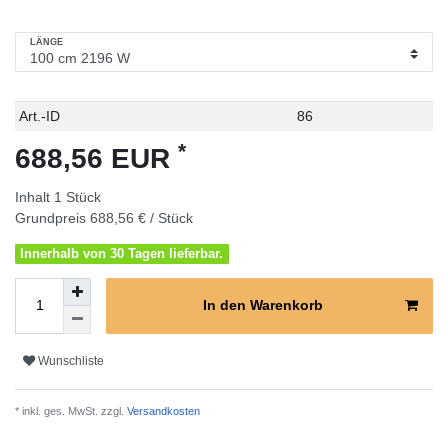
LÄNGE
Technisches
Wert
Art.-ID
86
Merkmal
*
688,56 EUR
Inhalt
1
Stück
Grundpreis
688,56 € / Stück
Innerhalb von 30 Tagen lieferbar.
In den Warenkorb
Wunschliste
* inkl. ges. MwSt. zzgl.
Versandkosten