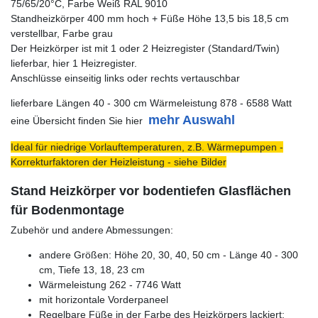
75/65/20°C, Farbe Weiß RAL 9010
Standheizkörper 400 mm hoch + Füße Höhe 13,5 bis 18,5 cm
verstellbar, Farbe grau
Der Heizkörper ist mit 1 oder 2 Heizregister (Standard/Twin)
lieferbar, hier 1 Heizregister.
Anschlüsse einseitig links oder rechts vertauschbar
lieferbare Längen 40 - 300 cm Wärmeleistung 878 - 6588 Watt
mehr Auswahl
eine Übersicht finden Sie hier
Ideal für niedrige Vorlauftemperaturen, z.B. Wärmepumpen -
Korrekturfaktoren der Heizleistung - siehe Bilder
Stand Heizkörper vor bodentiefen Glasflächen
für Bodenmontage
Zubehör und andere Abmessungen:
andere Größen: Höhe 20, 30, 40, 50 cm - Länge 40 - 300
cm, Tiefe 13, 18, 23 cm
Wärmeleistung 262 - 7746 Watt
mit horizontale Vorderpaneel
Regelbare Füße in der Farbe des Heizkörpers lackiert: