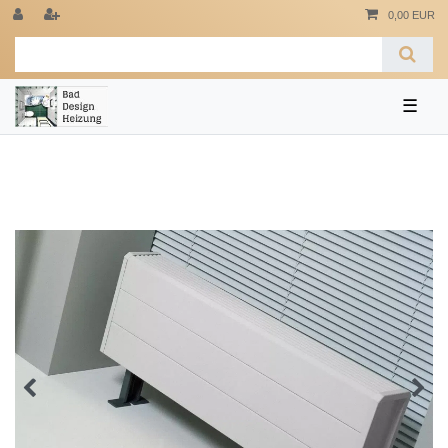
0,00 EUR
☰