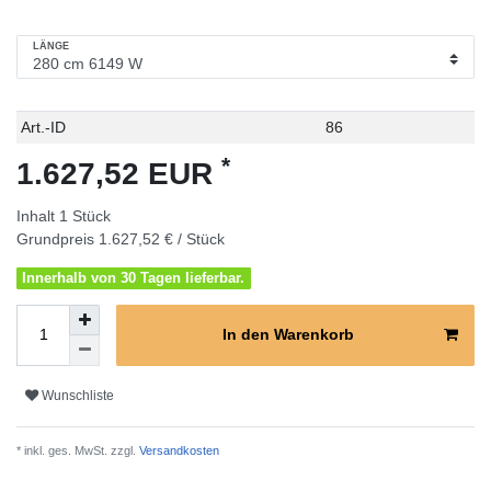
LÄNGE
Technisches
Wert
Art.-ID
86
Merkmal
*
1.627,52 EUR
Inhalt
1
Stück
Grundpreis
1.627,52 € / Stück
Innerhalb von 30 Tagen lieferbar.
In den Warenkorb
Wunschliste
* inkl. ges. MwSt. zzgl.
Versandkosten