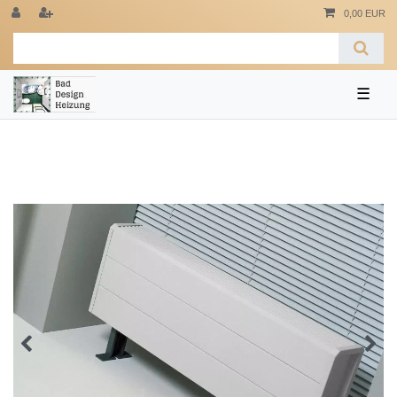
0,00 EUR
☰