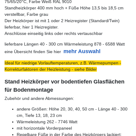
75/65/20°C, Farbe Weiß RAL 9010
Standheizkörper 400 mm hoch + Füße Höhe 13,5 bis 18,5 cm
verstellbar, Farbe grau
Der Heizkörper ist mit 1 oder 2 Heizregister (Standard/Twin)
lieferbar, hier 1 Heizregister.
Anschlüsse einseitig links oder rechts vertauschbar
lieferbare Längen 40 - 300 cm Wärmeleistung 878 - 6588 Watt
mehr Auswahl
eine Übersicht finden Sie hier
Ideal für niedrige Vorlauftemperaturen, z.B. Wärmepumpen -
Korrekturfaktoren der Heizleistung - siehe Bilder
Stand Heizkörper vor bodentiefen Glasflächen
für Bodenmontage
Zubehör und andere Abmessungen:
andere Größen: Höhe 20, 30, 40, 50 cm - Länge 40 - 300
cm, Tiefe 13, 18, 23 cm
Wärmeleistung 262 - 7746 Watt
mit horizontale Vorderpaneel
Regelbare Füße in der Farbe des Heizkörpers lackiert: