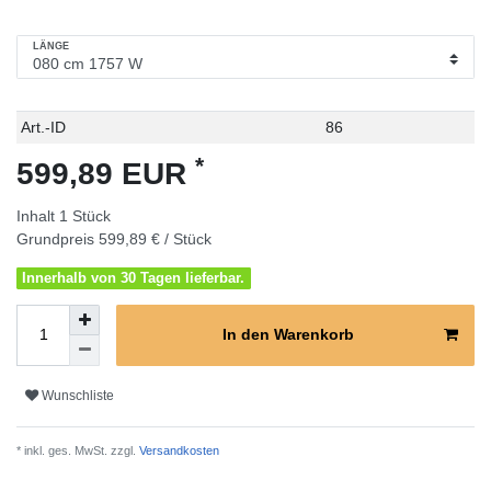
LÄNGE
Technisches
Wert
Art.-ID
86
Merkmal
*
599,89 EUR
Inhalt
1
Stück
Grundpreis
599,89 € / Stück
Innerhalb von 30 Tagen lieferbar.
In den Warenkorb
Wunschliste
* inkl. ges. MwSt. zzgl.
Versandkosten