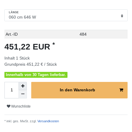
LÄNGE
Technisches
Wert
Art.-ID
484
Merkmal
*
451,22 EUR
Inhalt
1
Stück
Grundpreis
451,22 € / Stück
Innerhalb von 30 Tagen lieferbar.
In den Warenkorb
Wunschliste
* inkl. ges. MwSt. zzgl.
Versandkosten