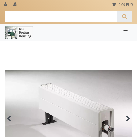
0,00 EUR
☰