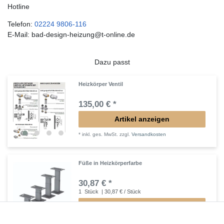
Hotline
Telefon:
02224 9806-116
E-Mail: bad-design-heizung@t-online.de
Dazu passt
Heizkörper Ventil
135,00 € *
Artikel anzeigen
*
inkl. ges. MwSt.
zzgl.
Versandkosten
Füße in Heizkörperfarbe
30,87 € *
1
Stück
| 30,87 € / Stück
In den Warenkorb
*
inkl. ges. MwSt.
zzgl.
Versandkosten