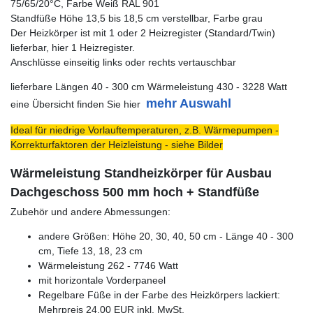
75/65/20°C, Farbe Weiß RAL 901
Standfüße Höhe 13,5 bis 18,5 cm verstellbar, Farbe grau
Der Heizkörper ist mit 1 oder 2 Heizregister (Standard/Twin)
lieferbar, hier 1 Heizregister.
Anschlüsse einseitig links oder rechts vertauschbar
lieferbare Längen 40 - 300 cm Wärmeleistung 430 - 3228 Watt
mehr Auswahl
eine Übersicht finden Sie hier
Ideal für niedrige Vorlauftemperaturen, z.B. Wärmepumpen -
Korrekturfaktoren der Heizleistung - siehe Bilder
Wärmeleistung Standheizkörper für Ausbau
Dachgeschoss 500 mm hoch + Standfüße
Zubehör und andere Abmessungen:
andere Größen: Höhe 20, 30, 40, 50 cm - Länge 40 - 300
cm, Tiefe 13, 18, 23 cm
Wärmeleistung 262 - 7746 Watt
mit horizontale Vorderpaneel
Regelbare Füße in der Farbe des Heizkörpers lackiert:
Mehrpreis 24,00 EUR inkl. MwSt.