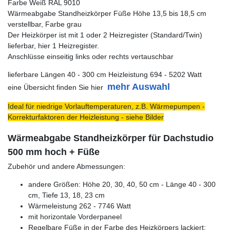
Farbe Weiß RAL 9010
Wärmeabgabe Standheizkörper Füße Höhe 13,5 bis 18,5 cm
verstellbar, Farbe grau
Der Heizkörper ist mit 1 oder 2 Heizregister (Standard/Twin)
lieferbar, hier 1 Heizregister.
Anschlüsse einseitig links oder rechts vertauschbar
lieferbare Längen 40 - 300 cm Heizleistung 694 - 5202 Watt
mehr Auswahl
eine Übersicht finden Sie hier
Ideal für niedrige Vorlauftemperaturen, z.B. Wärmepumpen -
Korrekturfaktoren der Heizleistung - siehe Bilder
Wärmeabgabe Standheizkörper für Dachstudio
500 mm hoch + Füße
Zubehör und andere Abmessungen:
andere Größen: Höhe 20, 30, 40, 50 cm - Länge 40 - 300
cm, Tiefe 13, 18, 23 cm
Wärmeleistung 262 - 7746 Watt
mit horizontale Vorderpaneel
Regelbare Füße in der Farbe des Heizkörpers lackiert: