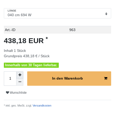
LÄNGE
Technisches
Wert
Art.-ID
963
Merkmal
*
438,18 EUR
Inhalt
1
Stück
Grundpreis
438,18 € / Stück
Innerhalb von 30 Tagen lieferbar.
In den Warenkorb
Wunschliste
* inkl. ges. MwSt. zzgl.
Versandkosten