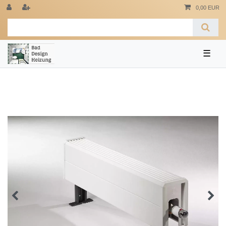
0,00 EUR
☰