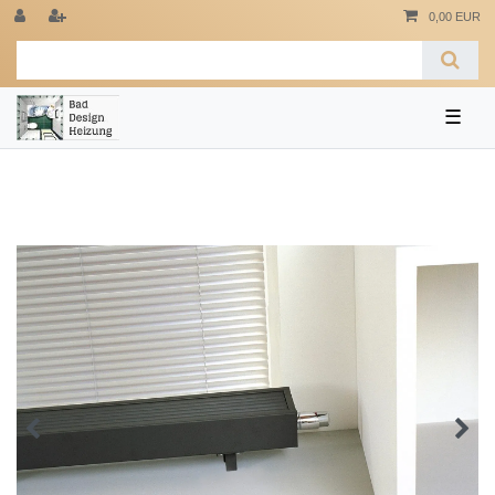
0,00 EUR
☰