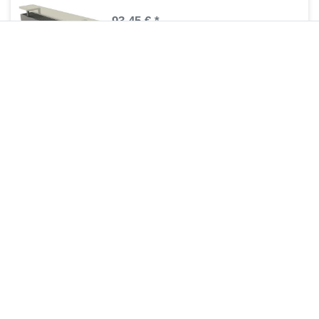
93,45 € *
1
Stück
| 93,45 € / Stück
Artikel anzeigen
*
inkl. ges. MwSt.
zzgl.
Versandkosten
Regelbare Füße Standheizkörper MIF
69,90 € *
1
Stück
| 69,90 € / Stück
Artikel anzeigen
*
inkl. ges. MwSt.
zzgl.
Versandkosten
Zuletzt angesehene Artikel