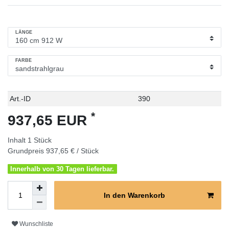
LÄNGE
FARBE
Technisches
Wert
Art.-ID
390
Merkmal
*
937,65 EUR
Inhalt
1
Stück
Grundpreis
937,65 € / Stück
Innerhalb von 30 Tagen lieferbar.
In den Warenkorb
Wunschliste