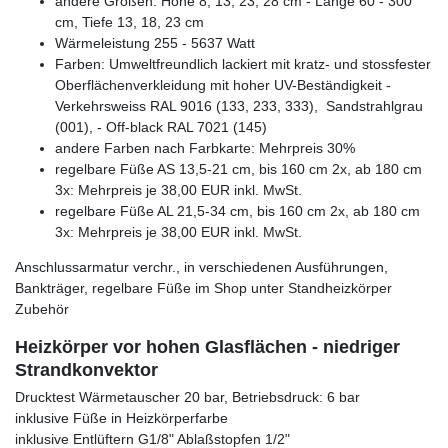
andere Größen: Höhe 8, 13, 23, 28 cm - Länge 60 - 300
cm, Tiefe 13, 18, 23 cm
Wärmeleistung 255 - 5637 Watt
Farben: Umweltfreundlich lackiert mit kratz- und stossfester
Oberflächenverkleidung mit hoher UV-Beständigkeit -
Verkehrsweiss RAL 9016 (133, 233, 333), Sandstrahlgrau
(001), - Off-black RAL 7021 (145)
andere Farben nach Farbkarte: Mehrpreis 30%
regelbare Füße AS 13,5-21 cm, bis 160 cm 2x, ab 180 cm
3x: Mehrpreis je 38,00 EUR inkl. MwSt.
regelbare Füße AL 21,5-34 cm, bis 160 cm 2x, ab 180 cm
3x: Mehrpreis je 38,00 EUR inkl. MwSt.
Anschlussarmatur verchr., in verschiedenen Ausführungen,
Bankträger, regelbare Füße im Shop unter Standheizkörper
Zubehör
Heizkörper vor hohen Glasflächen - niedriger
Strandkonvektor
Drucktest Wärmetauscher 20 bar, Betriebsdruck: 6 bar
inklusive Füße in Heizkörperfarbe
inklusive Entlüftern G1/8" Ablaßstopfen 1/2"