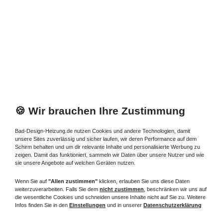
Standheizkörper 28 x 08 x ab 60 cm ab 342 Watt
937,65 € *
Artikel anzeigen
*
inkl. ges. MwSt.
zzgl.
Versandkosten
🍪 Wir brauchen Ihre Zustimmung
Bad-Design-Heizung.de nutzen Cookies und andere Technologien, damit
unsere Sites zuverlässig und sicher laufen, wir deren Performance auf dem
Schirm behalten und um dir relevante Inhalte und personalisierte Werbung zu
zeigen. Damit das funktioniert, sammeln wir Daten über unsere Nutzer und wie
sie unsere Angebote auf welchen Geräten nutzen.
Wenn Sie auf
"Allen zustimmen"
klicken, erlauben Sie uns diese Daten
weiterzuverarbeiten. Falls Sie dem
nicht zustimmen
, beschränken wir uns auf
die wesentliche Cookies und schneiden unsere Inhalte nicht auf Sie zu. Weitere
Infos finden Sie in den
Einstellungen
und in unserer
Datenschutzerklärung