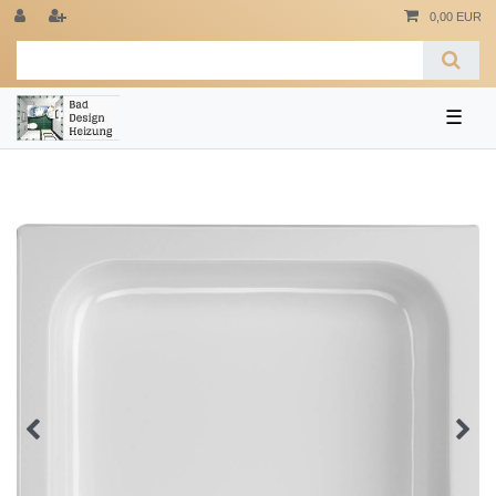
0,00 EUR
☰