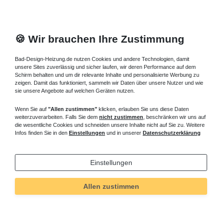
🍪 Wir brauchen Ihre Zustimmung
Bad-Design-Heizung.de nutzen Cookies und andere Technologien, damit
unsere Sites zuverlässig und sicher laufen, wir deren Performance auf dem
Schirm behalten und um dir relevante Inhalte und personalisierte Werbung zu
zeigen. Damit das funktioniert, sammeln wir Daten über unsere Nutzer und wie
sie unsere Angebote auf welchen Geräten nutzen.
Wenn Sie auf
"Allen zustimmen"
klicken, erlauben Sie uns diese Daten
weiterzuverarbeiten. Falls Sie dem
nicht zustimmen
, beschränken wir uns auf
die wesentliche Cookies und schneiden unsere Inhalte nicht auf Sie zu. Weitere
Infos finden Sie in den
Einstellungen
und in unserer
Datenschutzerklärung
Einstellungen
Technisches
Wert
Art.-ID
245
Allen zustimmen
Merkmal
Informationen