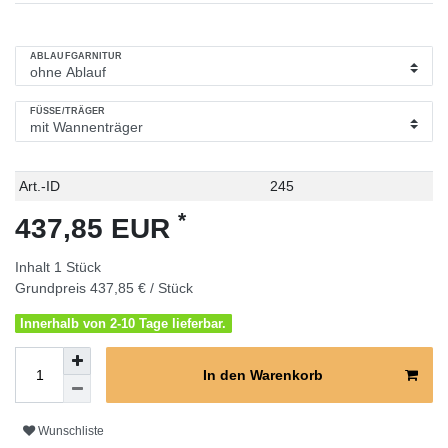
ABLAUFGARNITUR
FÜSSE/TRÄGER
Technisches
Wert
Art.-ID
245
Merkmal
*
437,85 EUR
Inhalt
1
Stück
Grundpreis
437,85 € / Stück
Innerhalb von 2-10 Tage lieferbar.
In den Warenkorb
Wunschliste