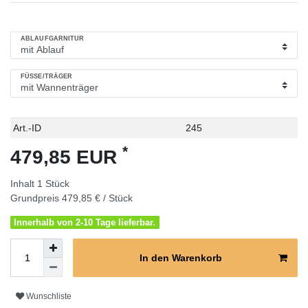
ABLAUFGARNITUR
FÜSSE/TRÄGER
Technisches
Wert
Art.-ID
245
Merkmal
*
479,85 EUR
Inhalt
1
Stück
Grundpreis
479,85 € / Stück
Innerhalb von 2-10 Tage lieferbar.
In den Warenkorb
Wunschliste