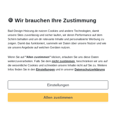
🍪 Wir brauchen Ihre Zustimmung
Bad-Design-Heizung.de nutzen Cookies und andere Technologien, damit
unsere Sites zuverlässig und sicher laufen, wir deren Performance auf dem
Schirm behalten und um dir relevante Inhalte und personalisierte Werbung zu
zeigen. Damit das funktioniert, sammeln wir Daten über unsere Nutzer und wie
sie unsere Angebote auf welchen Geräten nutzen.
Wenn Sie auf
"Allen zustimmen"
klicken, erlauben Sie uns diese Daten
weiterzuverarbeiten. Falls Sie dem
nicht zustimmen
, beschränken wir uns auf
die wesentliche Cookies und schneiden unsere Inhalte nicht auf Sie zu. Weitere
Infos finden Sie in den
Einstellungen
und in unserer
Datenschutzerklärung
Einstellungen
Technisches
Wert
Art.-ID
245
Allen zustimmen
Merkmal
Informationen