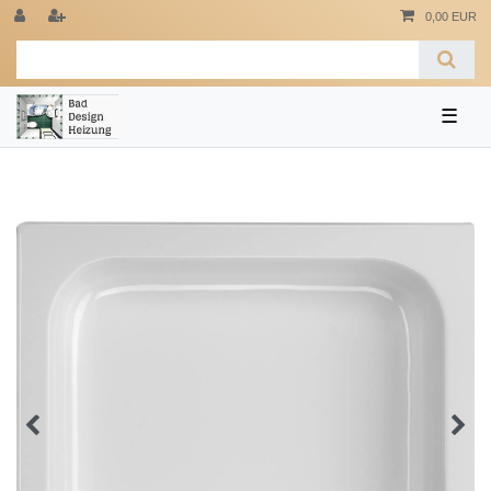
0,00 EUR
☰