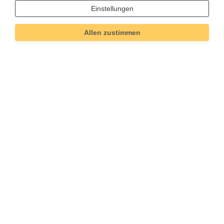
Merkmal
Einstellungen
Allen zustimmen
Informationen
Versand und Zahlung
Bei Fragen helfen wir zum Ortstarif:
Kontakt
Sie möchten vom Kauf zurücktreten?
Kaufvertrag widerrufen
Impressum
Daten­schutz­erklärung
AGB
Widerrufs­recht