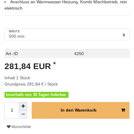
Anschluss an Warmwasser Heizung, Kombi Mischbetrieb, rein
elektrisch
BREITE
Technisches
Wert
Art.-ID
4250
Merkmal
*
281,84 EUR
Inhalt
1
Stück
Grundpreis
281,84 € / Stück
Innerhalb von 30 Tagen lieferbar.
In den Warenkorb
Wunschliste