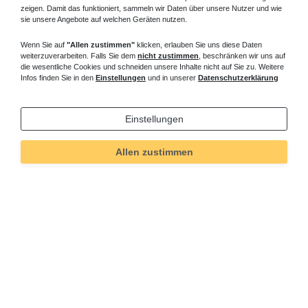
zeigen. Damit das funktioniert, sammeln wir Daten über unsere Nutzer und wie
sie unsere Angebote auf welchen Geräten nutzen.
Wenn Sie auf
"Allen zustimmen"
klicken, erlauben Sie uns diese Daten
weiterzuverarbeiten. Falls Sie dem
nicht zustimmen
, beschränken wir uns auf
die wesentliche Cookies und schneiden unsere Inhalte nicht auf Sie zu. Weitere
Infos finden Sie in den
Einstellungen
und in unserer
Datenschutzerklärung
Einstellungen
Allen zustimmen
Technisches
Wert
Art.-ID
4250
Merkmal
Informationen
Versand und Zahlung
Bei Fragen helfen wir zum Ortstarif: