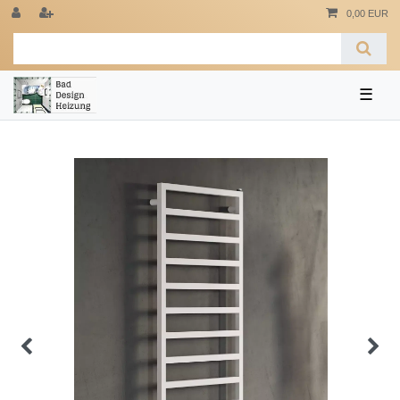
0,00 EUR
☰