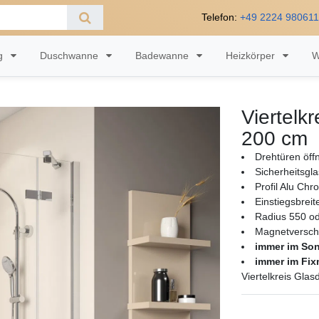
Telefon:
+49 2224 98061
ng
Duschwanne
Badewanne
Heizkörper
W
Viertelk
200 cm
Drehtüren öf
Sicherheitsgl
Profil Alu Chr
Einstiegsbrei
Radius 550 o
Magnetversch
immer im So
immer im Fi
Viertelkreis Gla