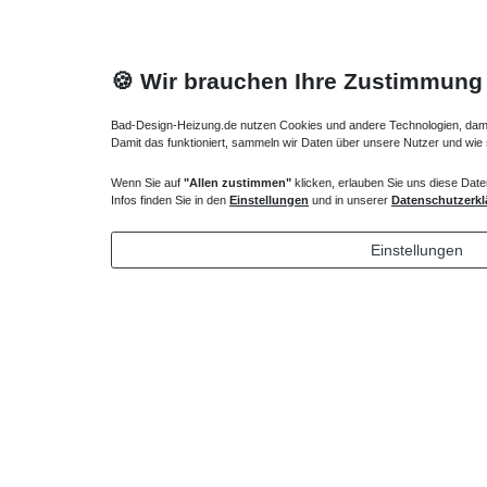
🍪 Wir brauchen Ihre Zustimmung
Bad-Design-Heizung.de nutzen Cookies und andere Technologien, damit 
Damit das funktioniert, sammeln wir Daten über unsere Nutzer und wie
Wenn Sie auf
"Allen zustimmen"
klicken, erlauben Sie uns diese Date
Duschtasse rund superflach 120 x 80 x 2,5 cm
Duschsyst
Infos finden Sie in den
Einstellungen
und in unserer
Datenschutzerkl
R55
548,10 € *
405,30
Einstellungen
*
inkl. ges. MwSt.
zzgl.
Versandkosten
*
inkl. ges