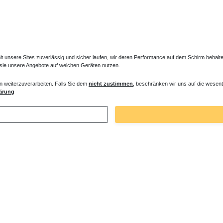
unsere Sites zuverlässig und sicher laufen, wir deren Performance auf dem Schirm behalten
 sie unsere Angebote auf welchen Geräten nutzen.
n weiterzuverarbeiten. Falls Sie dem
nicht zustimmen
, beschränken wir uns auf die wesent
em mit Mischbatterie
Duschsäule ohne Brausebatterie
ärung
 € *
353,85 € *
. MwSt.
zzgl.
Versandkosten
*
inkl. ges. MwSt.
zzgl.
Versandkosten
Zuletzt angesehene Artikel