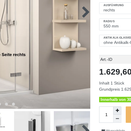
AUSFÜHRUNG
RADIUS
ANTIKALK-GLASV
Technisches
Wert
Art.-ID
Merkmal
1.629,
Inhalt
1
Stück
Grundpreis
1.629
Innerhalb von 30
Wunschliste