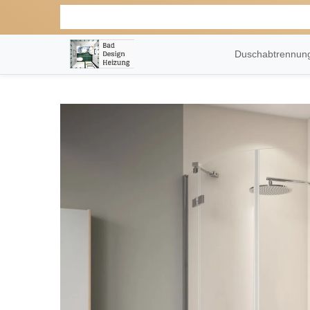
Duschabtrennu