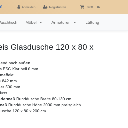
16
Anmelden
Registrieren
0,00 EUR
aschtisch
Möbel
Armaturen
Lüftung
reis Glasdusche 120 x 80 x
fnend nach außen
as ESG Klar hell 6 mm
omeffekt
te 842 mm
der 500 mm
luss
ndermaß
Runddusche Breite 80-130 cm
xmaß
Runddusche Höhe 2000 mm preisgleich
sdusche 120 x 80 x 200 cm