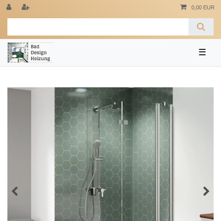
0,00 EUR
☰