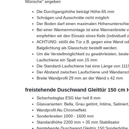
Wünsche" angeben
Die Durchgangshöhe beträgt Höhe-65 mm
Schrägen und Ausschnitte nicht möglich
Der Boden darf einen maximalen Höhenunterschi
Bei einer Wannenmontage ist eine Wannenbreite 
empfehlen wir den Einsatz eines Keils (individuell
ACHTUNG: stößt die Tür z.B. gegen eine Wand od
Balgdichtung als Glasschutz bestellt werden.
Um die Verstellmöglichkeit zu gewährleisten, bes
Laufschiene ein Spalt von 15 mm
Die Standard-Laufschiene hat eine Länge von 11
Der Abstand zwischen Laufschiene und Wandanschlu
Breite Wandprofil 29 mm an der Wand x 42 mm
freistehende Duschwand Gleittür 150 cm 
Sicherheitsglas ESG klar hell 8 mm
Glasvarianten: Bella, Grau getönt, Intima, Satinie
Wandprofil Alu Chromeffekt
Sonderbreiten 1000 - 1600 mm
Standardhöhe 2200 mm + 35 mm Stabilisator
freistehende Duschwand Gleittür 150
Sonderhöhe 