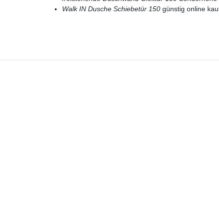
Walk IN Dusche Schiebetür 150
günstig online kau
Hotline
Telefon:
02224 9806-116
E-Mail: bad-design-heizung@t-online.de
Lieferung DE, AT, BE, NL, LU