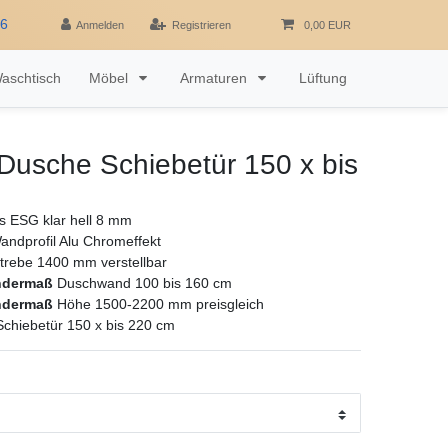
16
Anmelden
Registrieren
0,00 EUR
aschtisch
Möbel
Armaturen
Lüftung
Dusche Schiebetür 150 x bis
as ESG klar hell 8 mm
andprofil Alu Chromeffekt
strebe 1400 mm verstellbar
ndermaß
Duschwand 100 bis 160 cm
ndermaß
Höhe 1500-2200 mm preisgleich
chiebetür 150 x bis 220 cm