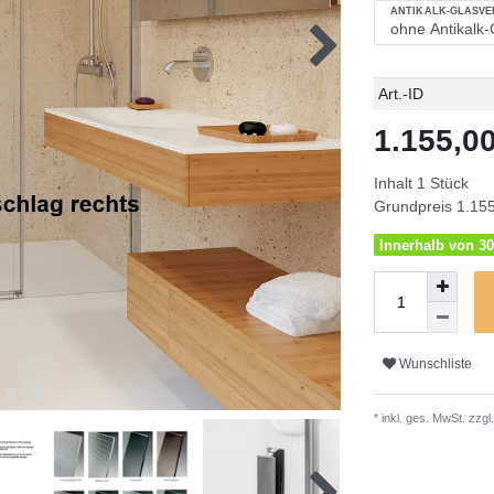
ANTIKALK-GLASV
Technisches
Wert
Art.-ID
Merkmal
1.155,
Inhalt
1
Stück
Grundpreis
1.155
Innerhalb von 30
Wunschliste
* inkl. ges. MwSt. zzgl.