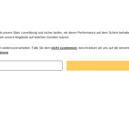
unsere Sites zuverlässig und sicher laufen, wir deren Performance auf dem Schirm behalten
 sie unsere Angebote auf welchen Geräten nutzen.
n weiterzuverarbeiten. Falls Sie dem
nicht zustimmen
, beschränken wir uns auf die wesent
e bodengleich 150 x 80 x 2,5 cm
Duschwanne bodengleich 150 x 100 x 2
ärung
 € *
537,60 € *
. MwSt.
zzgl.
Versandkosten
*
inkl. ges. MwSt.
zzgl.
Versandkosten
Zuletzt angesehene Artikel