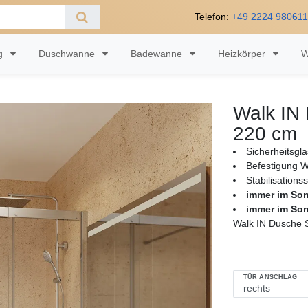
Telefon:
+49 2224 98061
ng
Duschwanne
Badewanne
Heizkörper
W
Walk IN 
220 cm
Sicherheitsgl
Befestigung W
Stabilisations
immer im So
immer im So
Walk IN Dusche S
TÜR ANSCHLAG