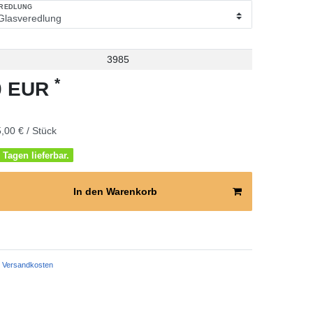
EREDLUNG
3985
*
00 EUR
,00 € / Stück
 Tagen lieferbar.
In den Warenkorb
Versandkosten