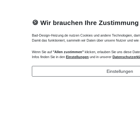
🍪 Wir brauchen Ihre Zustimmung
Bad-Design-Heizung.de nutzen Cookies und andere Technologien, damit 
Damit das funktioniert, sammeln wir Daten über unsere Nutzer und wie
Wenn Sie auf
"Allen zustimmen"
klicken, erlauben Sie uns diese Date
Mineralguss Acryl Duschwanne 150 x 70 x 1,5 cm
Duschwann
Infos finden Sie in den
Einstellungen
und in unserer
Datenschutzerkl
501,90 € *
478,80
Einstellungen
*
inkl. ges. MwSt.
zzgl.
Versandkosten
*
inkl. ges