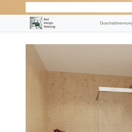
Duschabtrennu