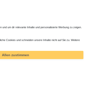
 und um dir relevante Inhalte und personalisierte Werbung zu zeigen.
liche Cookies und schneiden unsere Inhalte nicht auf Sie zu. Weitere
,5 cm
Duschwanne flach 150 x 90 x 4 cm
437,85 € *
Allen zustimmen
*
inkl. ges. MwSt.
zzgl.
Versandkosten