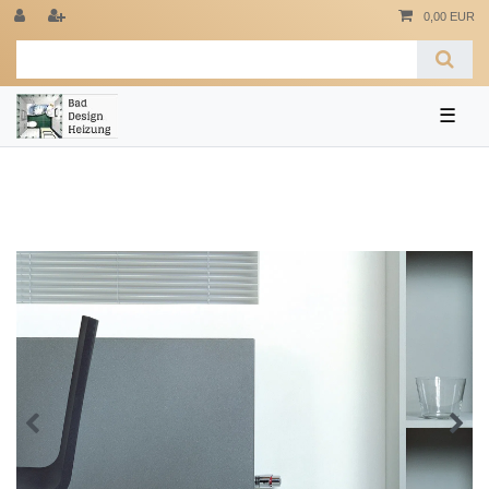
0,00 EUR
☰