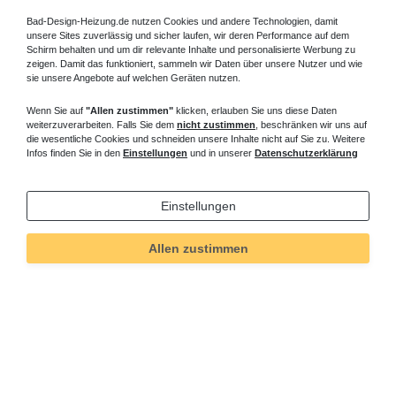
Bad-Design-Heizung.de nutzen Cookies und andere Technologien, damit
unsere Sites zuverlässig und sicher laufen, wir deren Performance auf dem
Schirm behalten und um dir relevante Inhalte und personalisierte Werbung zu
zeigen. Damit das funktioniert, sammeln wir Daten über unsere Nutzer und wie
sie unsere Angebote auf welchen Geräten nutzen.
Wenn Sie auf
"Allen zustimmen"
klicken, erlauben Sie uns diese Daten
weiterzuverarbeiten. Falls Sie dem
nicht zustimmen
, beschränken wir uns auf
die wesentliche Cookies und schneiden unsere Inhalte nicht auf Sie zu. Weitere
Infos finden Sie in den
Einstellungen
und in unserer
Datenschutzerklärung
Einstellungen
Allen zustimmen
Technisches
Wert
Art.-ID
345
Merkmal
Informationen