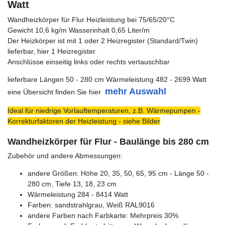
Watt
Wandheizkörper für Flur Heizleistung bei 75/65/20°C
Gewicht 10,6 kg/m Wasserinhalt 0,65 Liter/m
Der Heizkörper ist mit 1 oder 2 Heizregister (Standard/Twin)
lieferbar, hier 1 Heizregister.
Anschlüsse einseitig links oder rechts vertauschbar
lieferbare Längen 50 - 280 cm Wärmeleistung 482 - 2699 Watt
mehr Auswahl
eine Übersicht finden Sie hier
Ideal für niedrige Vorlauftemperaturen, z.B. Wärmepumpen -
Korrekturfaktoren der Heizleistung - siehe Bilder
Wandheizkörper für Flur - Baulänge bis 280 cm
Zubehör und andere Abmessungen:
andere Größen: Höhe 20, 35, 50, 65, 95 cm - Länge 50 -
280 cm, Tiefe 13, 18, 23 cm
Wärmeleistung 284 - 8414 Watt
Farben: sandstrahlgrau, Weiß RAL9016
andere Farben nach Farbkarte: Mehrpreis 30%