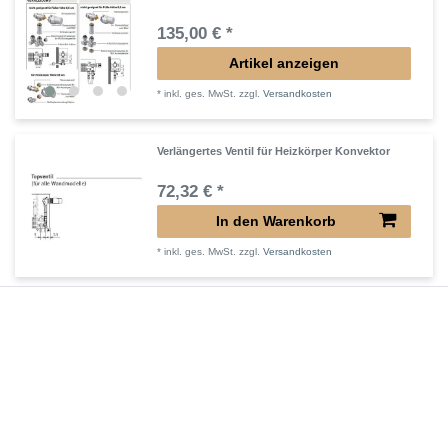
135,00 € *
Artikel anzeigen
*
inkl. ges. MwSt.
zzgl.
Versandkosten
Verlängertes Ventil für Heizkörper Konvektor
72,32 € *
In den Warenkorb
*
inkl. ges. MwSt.
zzgl.
Versandkosten
Verlängerter Entlüfter für Heizkörper
43,00 € *
In den Warenkorb
*
inkl. ges. MwSt.
zzgl.
Versandkosten