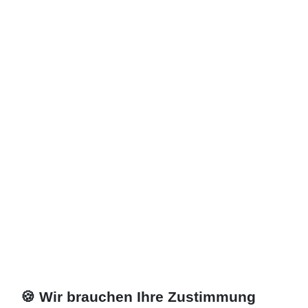
Zuletzt angesehene Artikel
Wandheizkörper 50 x 13 x ab 50 cm ab 482 Watt
483,82 € *
Artikel anzeigen
*
inkl. ges. MwSt.
zzgl.
Versandkosten
🍪 Wir brauchen Ihre Zustimmung