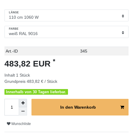
LÄNGE
FARBE
Technisches
Wert
Art.-ID
345
Merkmal
*
483,82 EUR
Inhalt
1
Stück
Grundpreis
483,82 € / Stück
Innerhalb von 30 Tagen lieferbar.
In den Warenkorb
Wunschliste