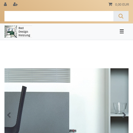
0,00 EUR
☰