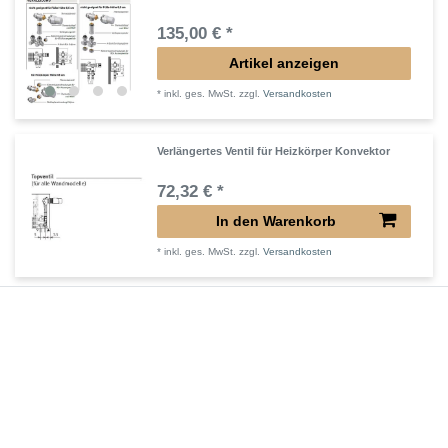
135,00 € *
Artikel anzeigen
*
inkl. ges. MwSt.
zzgl.
Versandkosten
Verlängertes Ventil für Heizkörper Konvektor
72,32 € *
In den Warenkorb
*
inkl. ges. MwSt.
zzgl.
Versandkosten
Verlängerter Entlüfter für Heizkörper
43,00 € *
In den Warenkorb
*
inkl. ges. MwSt.
zzgl.
Versandkosten