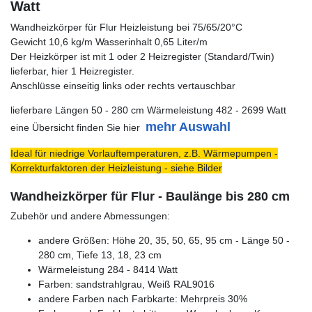
Watt
Wandheizkörper für Flur Heizleistung bei 75/65/20°C
Gewicht 10,6 kg/m Wasserinhalt 0,65 Liter/m
Der Heizkörper ist mit 1 oder 2 Heizregister (Standard/Twin)
lieferbar, hier 1 Heizregister.
Anschlüsse einseitig links oder rechts vertauschbar
lieferbare Längen 50 - 280 cm Wärmeleistung 482 - 2699 Watt
mehr Auswahl
eine Übersicht finden Sie hier
Ideal für niedrige Vorlauftemperaturen, z.B. Wärmepumpen -
Korrekturfaktoren der Heizleistung - siehe Bilder
Wandheizkörper für Flur - Baulänge bis 280 cm
Zubehör und andere Abmessungen:
andere Größen: Höhe 20, 35, 50, 65, 95 cm - Länge 50 -
280 cm, Tiefe 13, 18, 23 cm
Wärmeleistung 284 - 8414 Watt
Farben: sandstrahlgrau, Weiß RAL9016
andere Farben nach Farbkarte: Mehrpreis 30%