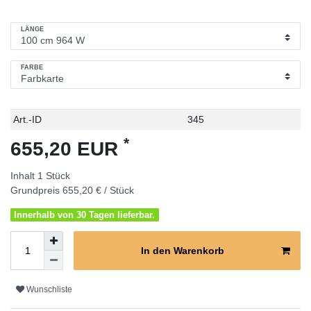
LÄNGE
FARBE
Technisches
Wert
Art.-ID
345
Merkmal
*
655,20 EUR
Inhalt
1
Stück
Grundpreis
655,20 € / Stück
Innerhalb von 30 Tagen lieferbar.
In den Warenkorb
Wunschliste