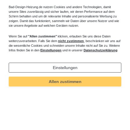
Bad-Design-Heizung.de nutzen Cookies und andere Technologien, damit
unsere Sites zuverlässig und sicher laufen, wir deren Performance auf dem
Schirm behalten und um dir relevante Inhalte und personalisierte Werbung zu
zeigen. Damit das funktioniert, sammeln wir Daten über unsere Nutzer und wie
sie unsere Angebote auf welchen Geräten nutzen.
Wenn Sie auf
"Allen zustimmen"
klicken, erlauben Sie uns diese Daten
weiterzuverarbeiten. Falls Sie dem
nicht zustimmen
, beschränken wir uns auf
die wesentliche Cookies und schneiden unsere Inhalte nicht auf Sie zu. Weitere
Infos finden Sie in den
Einstellungen
und in unserer
Datenschutzerklärung
Einstellungen
Allen zustimmen
Technisches
Wert
Art.-ID
345
Merkmal
Informationen