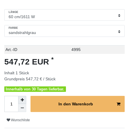
LÄNGE
FARBE
Technisches
Wert
Art.-ID
4995
Merkmal
*
547,72 EUR
Inhalt
1
Stück
Grundpreis
547,72 € / Stück
Innerhalb von 30 Tagen lieferbar.
In den Warenkorb
Wunschliste