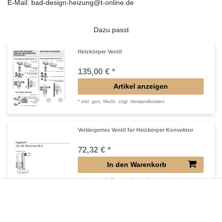
E-Mail: bad-design-heizung@t-online.de
Dazu passt
Heizkörper Ventil
135,00 € *
Artikel anzeigen
*
inkl. ges. MwSt.
zzgl.
Versandkosten
Verlängertes Ventil für Heizkörper Konvektor
72,32 € *
In den Warenkorb
*
inkl. ges. MwSt.
zzgl.
Versandkosten
Verlängerter Entlüfter für Heizkörper