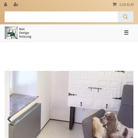
0,00 EUR
☰