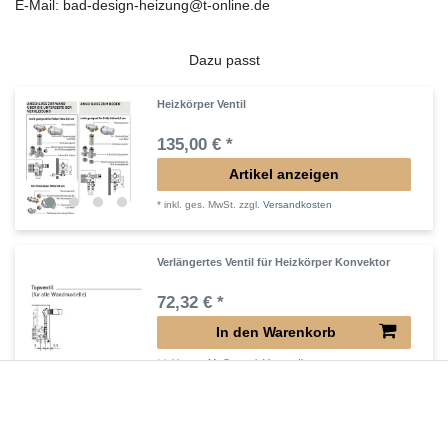
E-Mail: bad-design-heizung@t-online.de
Dazu passt
Heizkörper Ventil
135,00 € *
Artikel anzeigen
*
inkl. ges. MwSt.
zzgl.
Versandkosten
Verlängertes Ventil für Heizkörper Konvektor
72,32 € *
In den Warenkorb
*
inkl. ges. MwSt.
zzgl.
Versandkosten
Verlängerter Entlüfter für Heizkörper