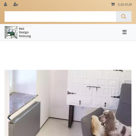
0,00 EUR
☰