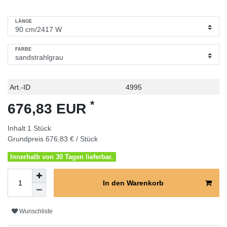
LÄNGE
FARBE
Technisches
Wert
Art.-ID
4995
Merkmal
*
676,83 EUR
Inhalt
1
Stück
Grundpreis
676,83 € / Stück
Innerhalb von 30 Tagen lieferbar.
In den Warenkorb
Wunschliste