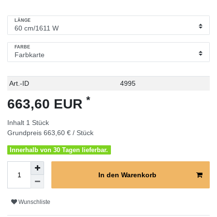
LÄNGE
FARBE
Technisches
Wert
Art.-ID
4995
Merkmal
*
663,60 EUR
Inhalt
1
Stück
Grundpreis
663,60 € / Stück
Innerhalb von 30 Tagen lieferbar.
In den Warenkorb
Wunschliste