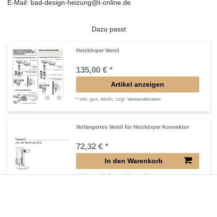
E-Mail: bad-design-heizung@t-online.de
Dazu passt
Heizkörper Ventil
135,00 € *
Artikel anzeigen
*
inkl. ges. MwSt.
zzgl.
Versandkosten
Verlängertes Ventil für Heizkörper Konvektor
72,32 € *
In den Warenkorb
*
inkl. ges. MwSt.
zzgl.
Versandkosten
Verlängerter Entlüfter für Heizkörper