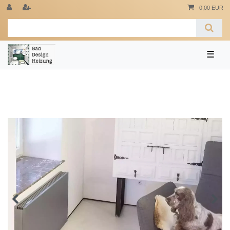
0,00 EUR
☰