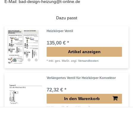
E-Mail: bad-design-heizung@t-online.de
Dazu passt
Heizkörper Ventil
135,00 € *
Artikel anzeigen
*
inkl. ges. MwSt.
zzgl.
Versandkosten
Verlängertes Ventil für Heizkörper Konvektor
72,32 € *
In den Warenkorb
*
inkl. ges. MwSt.
zzgl.
Versandkosten
Verlängerter Entlüfter für Heizkörper