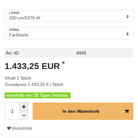
LÄNGE
FARBE
Technisches
Wert
Art.-ID
4995
Merkmal
*
1.433,25 EUR
Inhalt
1
Stück
Grundpreis
1.433,25 € / Stück
Innerhalb von 30 Tagen lieferbar.
In den Warenkorb
Wunschliste