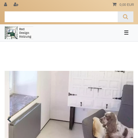
0,00 EUR
☰