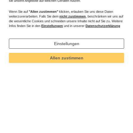
sie unsere Angebote auf welchen Geräten nutzen.
Wenn Sie auf
"Allen zustimmen"
klicken, erlauben Sie uns diese Daten
weiterzuverarbeiten. Falls Sie dem
nicht zustimmen
, beschränken wir uns auf
die wesentliche Cookies und schneiden unsere Inhalte nicht auf Sie zu. Weitere
Infos finden Sie in den
Einstellungen
und in unserer
Datenschutzerklärung
Einstellungen
Allen zustimmen
Technisches
Wert
Art.-ID
316
Merkmal
Informationen
Versand und Zahlung