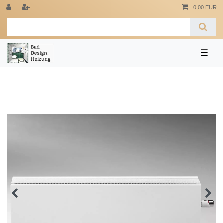
0,00 EUR
☰