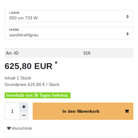
LÄNGE
FARBE
Technisches
Wert
Art.-ID
316
Merkmal
*
625,80 EUR
Inhalt
1
Stück
Grundpreis
625,80 € / Stück
Innerhalb von 30 Tagen lieferbar.
In den Warenkorb
Wunschliste