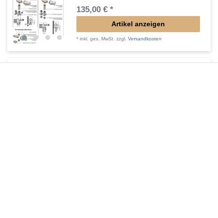
135,00 € *
Artikel anzeigen
*
inkl. ges. MwSt.
zzgl.
Versandkosten
Regelbare Füße Standheizkörper LIF-TEF
44,70 € *
Artikel anzeigen
*
inkl. ges. MwSt.
zzgl.
Versandkosten
Füße in Heizkörperfarbe
30,87 € *
1
Stück
| 30,87 € / Stück
In den Warenkorb
*
inkl. ges. MwSt.
zzgl.
Versandkosten