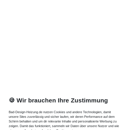
Zuletzt angesehene Artikel
Wohnraum Standheizkörper 35 x 18 x ab 50 cm
ab 733 Watt
625,80 € *
Artikel anzeigen
*
inkl. ges. MwSt.
zzgl.
Versandkosten
🍪 Wir brauchen Ihre Zustimmung
Bad-Design-Heizung.de nutzen Cookies und andere Technologien, damit
unsere Sites zuverlässig und sicher laufen, wir deren Performance auf dem
Schirm behalten und um dir relevante Inhalte und personalisierte Werbung zu
zeigen. Damit das funktioniert, sammeln wir Daten über unsere Nutzer und wie