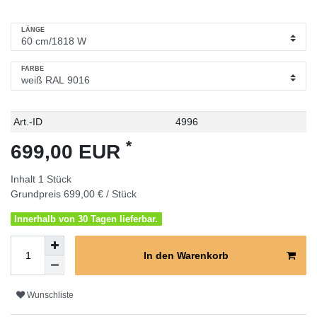
LÄNGE
FARBE
Technisches
Wert
Art.-ID
4996
Merkmal
*
699,00 EUR
Inhalt
1
Stück
Grundpreis
699,00 € / Stück
Innerhalb von 30 Tagen lieferbar.
In den Warenkorb
Wunschliste