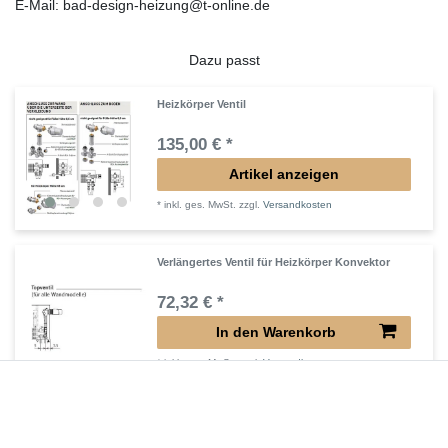
E-Mail: bad-design-heizung@t-online.de
Dazu passt
Heizkörper Ventil
135,00 € *
Artikel anzeigen
*
inkl. ges. MwSt.
zzgl.
Versandkosten
Verlängertes Ventil für Heizkörper Konvektor
72,32 € *
In den Warenkorb
*
inkl. ges. MwSt.
zzgl.
Versandkosten
Verlängerter Entlüfter für Heizkörper