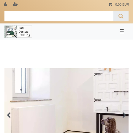
0,00 EUR
☰