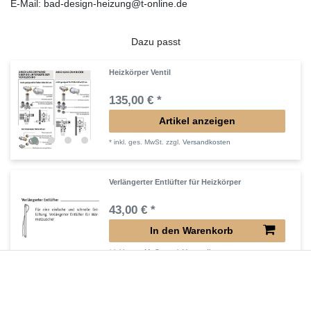
E-Mail: bad-design-heizung@t-online.de
Dazu passt
Heizkörper Ventil
135,00 € *
Artikel anzeigen
*
inkl. ges. MwSt.
zzgl.
Versandkosten
Verlängerter Entlüfter für Heizkörper
43,00 € *
In den Warenkorb
*
inkl. ges. MwSt.
zzgl.
Versandkosten
Verlängertes Ventil für Heizkörper Konvektor