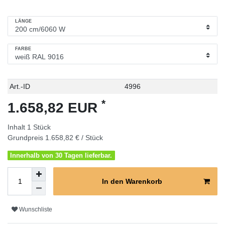
LÄNGE
FARBE
Technisches
Wert
Art.-ID
4996
Merkmal
*
1.658,82 EUR
Inhalt
1
Stück
Grundpreis
1.658,82 € / Stück
Innerhalb von 30 Tagen lieferbar.
In den Warenkorb
Wunschliste