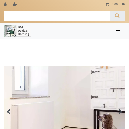
0,00 EUR
☰