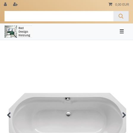
0,00 EUR
☰