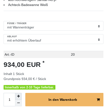
Achteck-Badewanne Weiß
FÜSSE / TRÄGER
ABLAUF
Technisches
Wert
Art.-ID
20
Merkmal
*
934,00 EUR
Inhalt
1
Stück
Grundpreis
934,00 € / Stück
Innerhalb von 2-10 Tage lieferbar.
In den Warenkorb