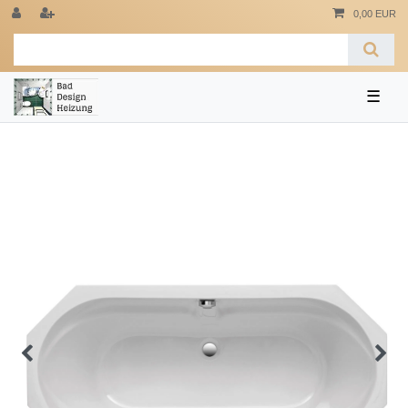
0,00 EUR
☰