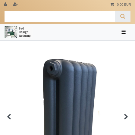
0,00 EUR
☰