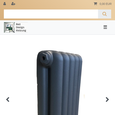
0,00 EUR
☰