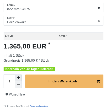
LÄNGE
FARBE
Technisches
Wert
Art.-ID
5207
Merkmal
*
1.365,00 EUR
Inhalt
1
Stück
Grundpreis
1.365,00 € / Stück
Innerhalb von 30 Tagen lieferbar.
In den Warenkorb
Wunschliste
* inkl. ges. MwSt. zzgl.
Versandkosten