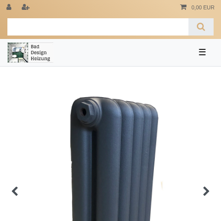
0,00 EUR
☰