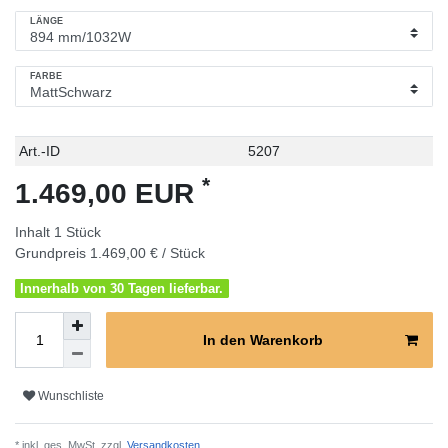
LÄNGE
FARBE
Technisches
Wert
Art.-ID
5207
Merkmal
*
1.469,00 EUR
Inhalt
1
Stück
Grundpreis
1.469,00 € / Stück
Innerhalb von 30 Tagen lieferbar.
In den Warenkorb
Wunschliste
* inkl. ges. MwSt. zzgl.
Versandkosten