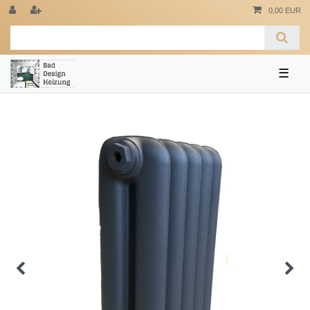
0,00 EUR
☰