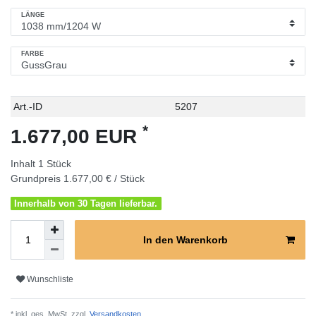
LÄNGE
FARBE
Technisches
Wert
Art.-ID
5207
Merkmal
*
1.677,00 EUR
Inhalt
1
Stück
Grundpreis
1.677,00 € / Stück
Innerhalb von 30 Tagen lieferbar.
In den Warenkorb
Wunschliste
* inkl. ges. MwSt. zzgl.
Versandkosten