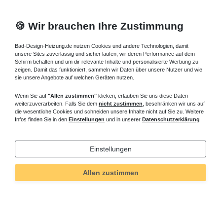
🍪 Wir brauchen Ihre Zustimmung
Bad-Design-Heizung.de nutzen Cookies und andere Technologien, damit
unsere Sites zuverlässig und sicher laufen, wir deren Performance auf dem
Schirm behalten und um dir relevante Inhalte und personalisierte Werbung zu
zeigen. Damit das funktioniert, sammeln wir Daten über unsere Nutzer und wie
sie unsere Angebote auf welchen Geräten nutzen.
Wenn Sie auf
"Allen zustimmen"
klicken, erlauben Sie uns diese Daten
weiterzuverarbeiten. Falls Sie dem
nicht zustimmen
, beschränken wir uns auf
die wesentliche Cookies und schneiden unsere Inhalte nicht auf Sie zu. Weitere
Infos finden Sie in den
Einstellungen
und in unserer
Datenschutzerklärung
Einstellungen
Allen zustimmen
Technisches
Wert
Art.-ID
433
Merkmal