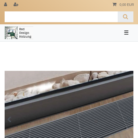
0,00 EUR
☰