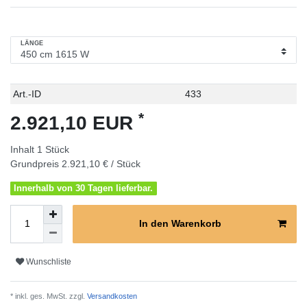
LÄNGE
Technisches
Wert
Art.-ID
433
Merkmal
*
2.921,10 EUR
Inhalt
1
Stück
Grundpreis
2.921,10 € / Stück
Innerhalb von 30 Tagen lieferbar.
In den Warenkorb
Wunschliste
* inkl. ges. MwSt. zzgl.
Versandkosten