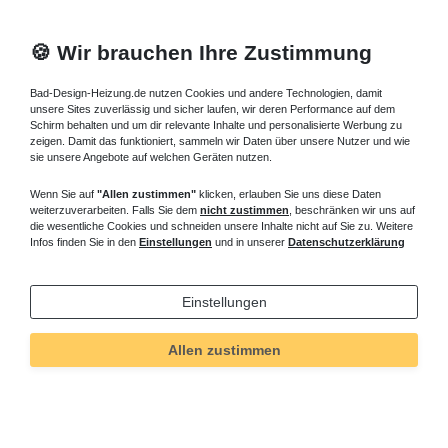
🍪 Wir brauchen Ihre Zustimmung
Bad-Design-Heizung.de nutzen Cookies und andere Technologien, damit
unsere Sites zuverlässig und sicher laufen, wir deren Performance auf dem
Schirm behalten und um dir relevante Inhalte und personalisierte Werbung zu
zeigen. Damit das funktioniert, sammeln wir Daten über unsere Nutzer und wie
sie unsere Angebote auf welchen Geräten nutzen.
Wenn Sie auf
"Allen zustimmen"
klicken, erlauben Sie uns diese Daten
weiterzuverarbeiten. Falls Sie dem
nicht zustimmen
, beschränken wir uns auf
die wesentliche Cookies und schneiden unsere Inhalte nicht auf Sie zu. Weitere
Infos finden Sie in den
Einstellungen
und in unserer
Datenschutzerklärung
Einstellungen
Allen zustimmen
Technisches
Wert
Art.-ID
433
Merkmal