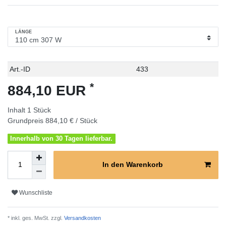
LÄNGE
Technisches
Wert
Art.-ID
433
Merkmal
*
884,10 EUR
Inhalt
1
Stück
Grundpreis
884,10 € / Stück
Innerhalb von 30 Tagen lieferbar.
In den Warenkorb
Wunschliste
* inkl. ges. MwSt. zzgl.
Versandkosten