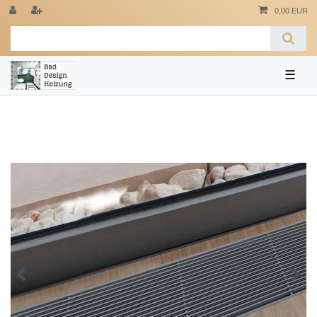
0,00 EUR
☰