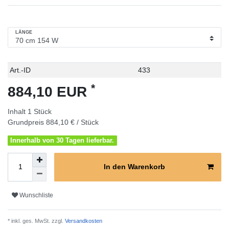
LÄNGE
Technisches
Wert
Art.-ID
433
Merkmal
*
884,10 EUR
Inhalt
1
Stück
Grundpreis
884,10 € / Stück
Innerhalb von 30 Tagen lieferbar.
In den Warenkorb
Wunschliste
* inkl. ges. MwSt. zzgl.
Versandkosten