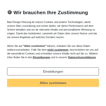
🍪 Wir brauchen Ihre Zustimmung
Bad-Design-Heizung.de nutzen Cookies und andere Technologien, damit
unsere Sites zuverlässig und sicher laufen, wir deren Performance auf dem
Schirm behalten und um dir relevante Inhalte und personalisierte Werbung zu
zeigen. Damit das funktioniert, sammeln wir Daten über unsere Nutzer und wie
sie unsere Angebote auf welchen Geräten nutzen.
Wenn Sie auf
"Allen zustimmen"
klicken, erlauben Sie uns diese Daten
weiterzuverarbeiten. Falls Sie dem
nicht zustimmen
, beschränken wir uns auf
die wesentliche Cookies und schneiden unsere Inhalte nicht auf Sie zu. Weitere
Infos finden Sie in den
Einstellungen
und in unserer
Datenschutzerklärung
Einstellungen
Allen zustimmen
Technisches
Wert
Art.-ID
433
Merkmal