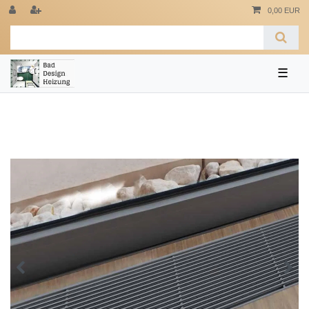
0,00 EUR
☰