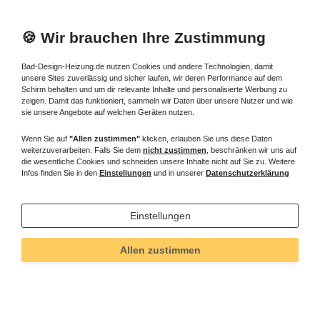
🍪 Wir brauchen Ihre Zustimmung
Bad-Design-Heizung.de nutzen Cookies und andere Technologien, damit
unsere Sites zuverlässig und sicher laufen, wir deren Performance auf dem
Schirm behalten und um dir relevante Inhalte und personalisierte Werbung zu
zeigen. Damit das funktioniert, sammeln wir Daten über unsere Nutzer und wie
sie unsere Angebote auf welchen Geräten nutzen.
Wenn Sie auf
"Allen zustimmen"
klicken, erlauben Sie uns diese Daten
weiterzuverarbeiten. Falls Sie dem
nicht zustimmen
, beschränken wir uns auf
die wesentliche Cookies und schneiden unsere Inhalte nicht auf Sie zu. Weitere
Infos finden Sie in den
Einstellungen
und in unserer
Datenschutzerklärung
Einstellungen
Allen zustimmen
Technisches
Wert
Art.-ID
433
Merkmal