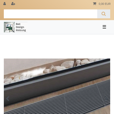
0,00 EUR
☰