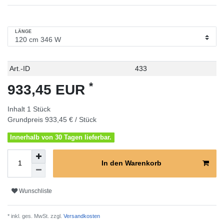
LÄNGE
Technisches
Wert
Art.-ID
433
Merkmal
*
933,45 EUR
Inhalt
1
Stück
Grundpreis
933,45 € / Stück
Innerhalb von 30 Tagen lieferbar.
In den Warenkorb
Wunschliste
* inkl. ges. MwSt. zzgl.
Versandkosten