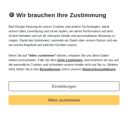
🍪 Wir brauchen Ihre Zustimmung
Bad-Design-Heizung.de nutzen Cookies und andere Technologien, damit
unsere Sites zuverlässig und sicher laufen, wir deren Performance auf dem
Schirm behalten und um dir relevante Inhalte und personalisierte Werbung zu
zeigen. Damit das funktioniert, sammeln wir Daten über unsere Nutzer und wie
sie unsere Angebote auf welchen Geräten nutzen.
Wenn Sie auf
"Allen zustimmen"
klicken, erlauben Sie uns diese Daten
weiterzuverarbeiten. Falls Sie dem
nicht zustimmen
, beschränken wir uns auf
die wesentliche Cookies und schneiden unsere Inhalte nicht auf Sie zu. Weitere
Infos finden Sie in den
Einstellungen
und in unserer
Datenschutzerklärung
Einstellungen
Allen zustimmen
Technisches
Wert
Art.-ID
433
Merkmal