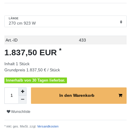
LÄNGE
Technisches
Wert
Art.-ID
433
Merkmal
*
1.837,50 EUR
Inhalt
1
Stück
Grundpreis
1.837,50 € / Stück
Innerhalb von 30 Tagen lieferbar.
In den Warenkorb
Wunschliste
* inkl. ges. MwSt. zzgl.
Versandkosten