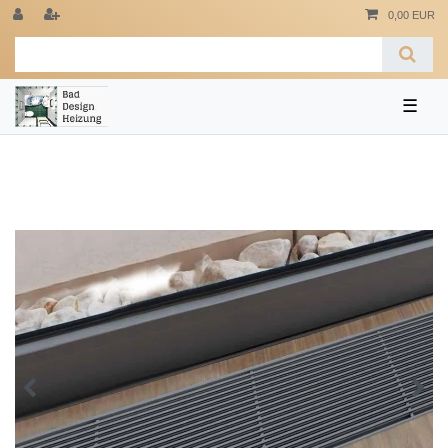
0,00 EUR
☰