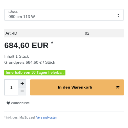
LÄNGE
Technisches
Wert
Art.-ID
82
Merkmal
*
684,60 EUR
Inhalt
1
Stück
Grundpreis
684,60 € / Stück
Innerhalb von 30 Tagen lieferbar.
In den Warenkorb
Wunschliste
* inkl. ges. MwSt. zzgl.
Versandkosten