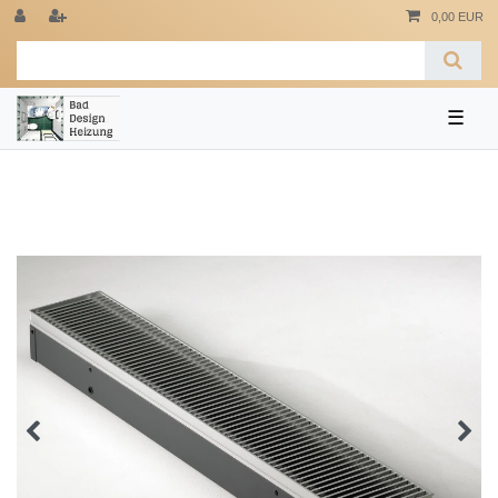
0,00 EUR
☰