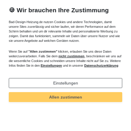
🍪 Wir brauchen Ihre Zustimmung
Bad-Design-Heizung.de nutzen Cookies und andere Technologien, damit
unsere Sites zuverlässig und sicher laufen, wir deren Performance auf dem
Schirm behalten und um dir relevante Inhalte und personalisierte Werbung zu
zeigen. Damit das funktioniert, sammeln wir Daten über unsere Nutzer und wie
sie unsere Angebote auf welchen Geräten nutzen.
Wenn Sie auf
"Allen zustimmen"
klicken, erlauben Sie uns diese Daten
weiterzuverarbeiten. Falls Sie dem
nicht zustimmen
, beschränken wir uns auf
die wesentliche Cookies und schneiden unsere Inhalte nicht auf Sie zu. Weitere
Infos finden Sie in den
Einstellungen
und in unserer
Datenschutzerklärung
Einstellungen
Allen zustimmen
Technisches
Wert
Art.-ID
82
Merkmal