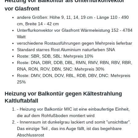
Heizung vor Balkontür als Unterflurkonvektor
vor Glasfront
andere Größen: Höhe 9, 11, 14, 19 cm - Länge 110 - 490
cm, Breite 14 - 42 cm
Unterflurkonvektor vor Glasfront Wärmeleistung 152 - 4784
Watt
verschiedene Rostausführungen gegen Mehrpreis lieferbar
Standard starres Rost Aluminium naturfarben SNA
Roste: SBR, SDB, SBL: Mehrpreis 10%
Roste: DNA, DBR, DDB, DBL, RMN, RMV, RBN, RBV, RBR,
RNA, RON, ROV, DBN, SNC: Mehrpreis 30%
Roste: DMV, DON, DOV, RBL, RDB, DBV, DNC: Mehrpreis
25%
Heizung vor Balkontür gegen Kältestrahlung
Kaltluftabfall
- Heizung vor Balkontür MIC ist eine einbaufertige Einheit,
die auf dem Rohfußboden montiert wird
- Innenraum ist dunkelgrau lackiert und somit "unsichtbar".
Das einzige Teil , das ins Auge fällt, ist das begehbare
Abschlussrost