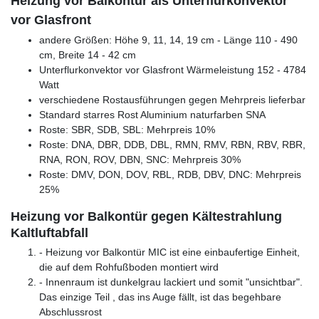
Heizung vor Balkontür als Unterflurkonvektor
vor Glasfront
andere Größen: Höhe 9, 11, 14, 19 cm - Länge 110 - 490
cm, Breite 14 - 42 cm
Unterflurkonvektor vor Glasfront Wärmeleistung 152 - 4784
Watt
verschiedene Rostausführungen gegen Mehrpreis lieferbar
Standard starres Rost Aluminium naturfarben SNA
Roste: SBR, SDB, SBL: Mehrpreis 10%
Roste: DNA, DBR, DDB, DBL, RMN, RMV, RBN, RBV, RBR,
RNA, RON, ROV, DBN, SNC: Mehrpreis 30%
Roste: DMV, DON, DOV, RBL, RDB, DBV, DNC: Mehrpreis
25%
Heizung vor Balkontür gegen Kältestrahlung
Kaltluftabfall
- Heizung vor Balkontür MIC ist eine einbaufertige Einheit,
die auf dem Rohfußboden montiert wird
- Innenraum ist dunkelgrau lackiert und somit "unsichtbar".
Das einzige Teil , das ins Auge fällt, ist das begehbare
Abschlussrost