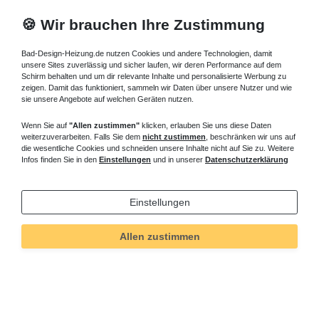
🍪 Wir brauchen Ihre Zustimmung
Bad-Design-Heizung.de nutzen Cookies und andere Technologien, damit
unsere Sites zuverlässig und sicher laufen, wir deren Performance auf dem
Schirm behalten und um dir relevante Inhalte und personalisierte Werbung zu
zeigen. Damit das funktioniert, sammeln wir Daten über unsere Nutzer und wie
sie unsere Angebote auf welchen Geräten nutzen.
Wenn Sie auf
"Allen zustimmen"
klicken, erlauben Sie uns diese Daten
weiterzuverarbeiten. Falls Sie dem
nicht zustimmen
, beschränken wir uns auf
die wesentliche Cookies und schneiden unsere Inhalte nicht auf Sie zu. Weitere
Infos finden Sie in den
Einstellungen
und in unserer
Datenschutzerklärung
Einstellungen
Allen zustimmen
Technisches
Wert
Art.-ID
82
Merkmal