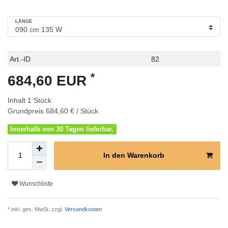
LÄNGE
Technisches
Wert
Art.-ID
82
Merkmal
*
684,60 EUR
Inhalt
1
Stück
Grundpreis
684,60 € / Stück
Innerhalb von 30 Tagen lieferbar.
In den Warenkorb
Wunschliste
* inkl. ges. MwSt. zzgl.
Versandkosten