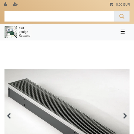
0,00 EUR
☰