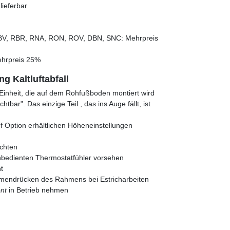
ieferbar
BV, RBR, RNA, RON, ROV, DBN, SNC: Mehrpreis
hrpreis 25%
g Kaltluftabfall
 Einheit, die auf dem Rohfußboden montiert wird
tbar". Das einzige Teil , das ins Auge fällt, ist
uf Option erhältlichen Höheneinstellungen
chten
rnbedienten Thermostatfühler vorsehen
t
mmendrücken des Rahmens bei Estricharbeiten
ont
in Betrieb nehmen