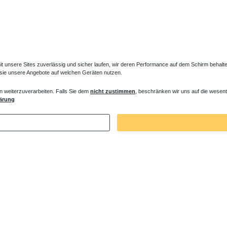
unsere Sites zuverlässig und sicher laufen, wir deren Performance auf dem Schirm behalten
 sie unsere Angebote auf welchen Geräten nutzen.
ektor Anschlusssatz Ferneinsteller
Unterflurkonvektor Isolierstreifen
n weiterzuverarbeiten. Falls Sie dem
nicht zustimmen
, beschränken wir uns auf die wesent
ärung
 € *
30,19 € *
1
Stück
| 30,19 € / Stück
. MwSt.
zzgl.
Versandkosten
*
inkl. ges. MwSt.
zzgl.
Versandkosten
Zuletzt angesehene Artikel