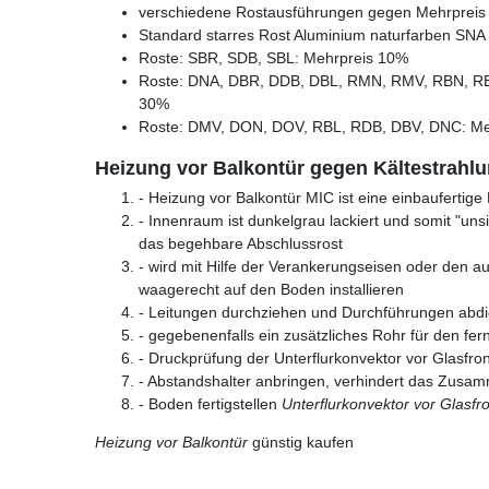
verschiedene Rostausführungen gegen Mehrpreis l
Standard starres Rost Aluminium naturfarben SNA
Roste: SBR, SDB, SBL: Mehrpreis 10%
Roste: DNA, DBR, DDB, DBL, RMN, RMV, RBN, R
30%
Roste: DMV, DON, DOV, RBL, RDB, DBV, DNC: Me
Heizung vor Balkontür gegen Kältestrahlun
- Heizung vor Balkontür MIC ist eine einbaufertige
- Innenraum ist dunkelgrau lackiert und somit "unsich
das begehbare Abschlussrost
- wird mit Hilfe der Verankerungseisen oder den a
waagerecht auf den Boden installieren
- Leitungen durchziehen und Durchführungen abdi
- gegebenenfalls ein zusätzliches Rohr für den fe
- Druckprüfung der Unterflurkonvektor vor Glasfron
- Abstandshalter anbringen, verhindert das Zusa
- Boden fertigstellen
Unterflurkonvektor vor Glasfr
Heizung vor Balkontür
günstig kaufen