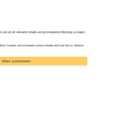
 und um dir relevante Inhalte und personalisierte Werbung zu zeigen.
Unterflurkonvektor Höheneinstellung 4,5 cm
Unterflur
liche Cookies und schneiden unsere Inhalte nicht auf Sie zu. Weitere
9,66 € *
16,90 
1
Satz
| 9,66 € / Satz
1
Meter
Allen zustimmen
*
inkl. ges. MwSt.
zzgl.
Versandkosten
*
inkl. ge