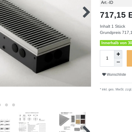
Technisches
Wert
Art.-ID
Merkmal
717,15
Inhalt
1
Stück
Grundpreis
717,1
Innerhalb von 30
Wunschliste
* inkl. ges. MwSt. zzgl.