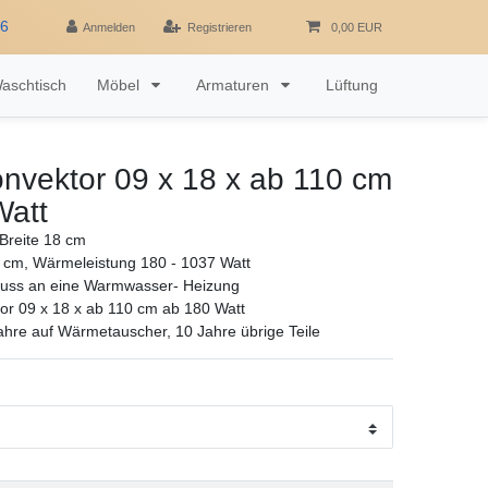
16
Anmelden
Registrieren
0,00 EUR
aschtisch
Möbel
Armaturen
Lüftung
nvektor 09 x 18 x ab 110 cm
Watt
Breite 18 cm
 cm, Wärmeleistung 180 - 1037 Watt
luss an eine Warmwasser- Heizung
r 09 x 18 x ab 110 cm ab 180 Watt
ahre auf Wärmetauscher, 10 Jahre übrige Teile