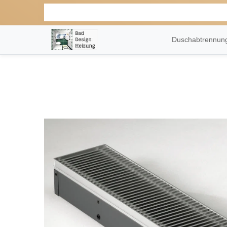
Duschabtrennu