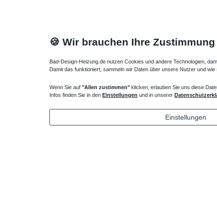
🍪 Wir brauchen Ihre Zustimmung
Bad-Design-Heizung.de nutzen Cookies und andere Technologien, damit 
Damit das funktioniert, sammeln wir Daten über unsere Nutzer und wie
Bodenkonvektor Anschlusssatz Fernfühler
Bodenkonv
Wenn Sie auf
"Allen zustimmen"
klicken, erlauben Sie uns diese Date
Infos finden Sie in den
Einstellungen
und in unserer
Datenschutzerkl
201,65 € *
201,65
*
inkl. ges. MwSt.
zzgl.
Versandkosten
*
inkl. ges
Einstellungen