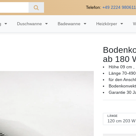
Telefon:
+49 2224 98061
ng
Duschwanne
Badewanne
Heizkörper
W
Bodenko
ab 180 
Höhe 09 cm , 
Länge 70-490
für den Ansch
Bodenkonvekto
Garantie 30 J
LÄNGE