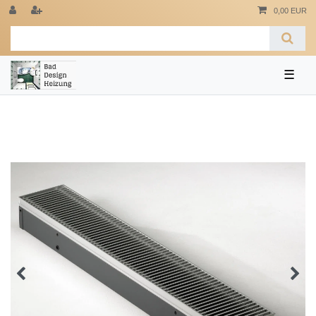
0,00 EUR
☰