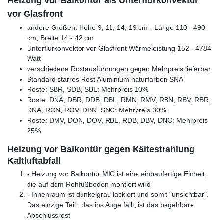
Heizung vor Balkontür als Unterflurkonvektor
vor Glasfront
andere Größen: Höhe 9, 11, 14, 19 cm - Länge 110 - 490
cm, Breite 14 - 42 cm
Unterflurkonvektor vor Glasfront Wärmeleistung 152 - 4784
Watt
verschiedene Rostausführungen gegen Mehrpreis lieferbar
Standard starres Rost Aluminium naturfarben SNA
Roste: SBR, SDB, SBL: Mehrpreis 10%
Roste: DNA, DBR, DDB, DBL, RMN, RMV, RBN, RBV, RBR,
RNA, RON, ROV, DBN, SNC: Mehrpreis 30%
Roste: DMV, DON, DOV, RBL, RDB, DBV, DNC: Mehrpreis
25%
Heizung vor Balkontür gegen Kältestrahlung
Kaltluftabfall
- Heizung vor Balkontür MIC ist eine einbaufertige Einheit,
die auf dem Rohfußboden montiert wird
- Innenraum ist dunkelgrau lackiert und somit "unsichtbar".
Das einzige Teil , das ins Auge fällt, ist das begehbare
Abschlussrost