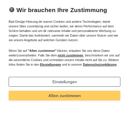
🍪 Wir brauchen Ihre Zustimmung
Bad-Design-Heizung.de nutzen Cookies und andere Technologien, damit
unsere Sites zuverlässig und sicher laufen, wir deren Performance auf dem
Schirm behalten und um dir relevante Inhalte und personalisierte Werbung zu
zeigen. Damit das funktioniert, sammeln wir Daten über unsere Nutzer und wie
sie unsere Angebote auf welchen Geräten nutzen.
Wenn Sie auf
"Allen zustimmen"
klicken, erlauben Sie uns diese Daten
weiterzuverarbeiten. Falls Sie dem
nicht zustimmen
, beschränken wir uns auf
die wesentliche Cookies und schneiden unsere Inhalte nicht auf Sie zu. Weitere
Infos finden Sie in den
Einstellungen
und in unserer
Datenschutzerklärung
Einstellungen
Allen zustimmen
Technisches
Wert
Art.-ID
82
Merkmal