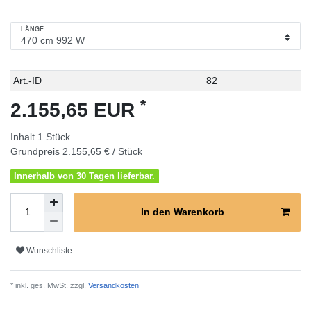
LÄNGE
Technisches
Wert
Art.-ID
82
Merkmal
*
2.155,65 EUR
Inhalt
1
Stück
Grundpreis
2.155,65 € / Stück
Innerhalb von 30 Tagen lieferbar.
In den Warenkorb
Wunschliste
* inkl. ges. MwSt. zzgl.
Versandkosten