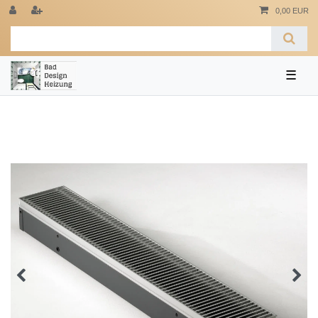
0,00 EUR
☰