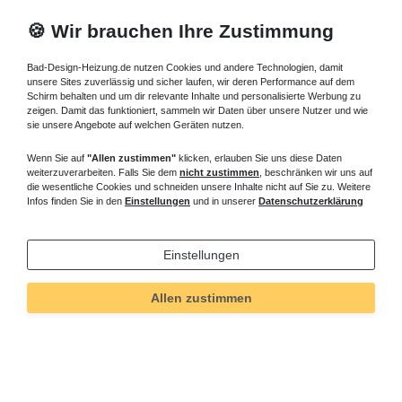
🍪 Wir brauchen Ihre Zustimmung
Bad-Design-Heizung.de nutzen Cookies und andere Technologien, damit
unsere Sites zuverlässig und sicher laufen, wir deren Performance auf dem
Schirm behalten und um dir relevante Inhalte und personalisierte Werbung zu
zeigen. Damit das funktioniert, sammeln wir Daten über unsere Nutzer und wie
sie unsere Angebote auf welchen Geräten nutzen.
Wenn Sie auf
"Allen zustimmen"
klicken, erlauben Sie uns diese Daten
weiterzuverarbeiten. Falls Sie dem
nicht zustimmen
, beschränken wir uns auf
die wesentliche Cookies und schneiden unsere Inhalte nicht auf Sie zu. Weitere
Infos finden Sie in den
Einstellungen
und in unserer
Datenschutzerklärung
Einstellungen
Allen zustimmen
Technisches
Wert
Art.-ID
82
Merkmal