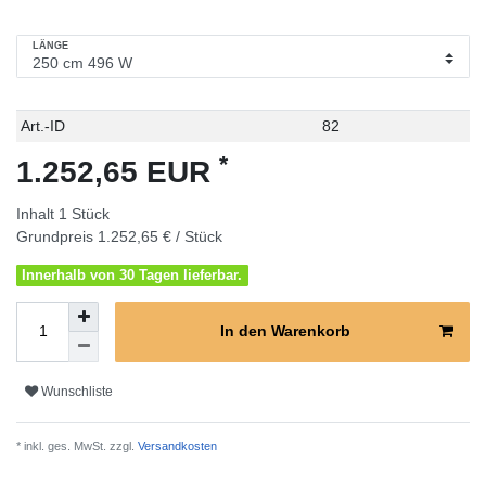
LÄNGE
Technisches
Wert
Art.-ID
82
Merkmal
*
1.252,65 EUR
Inhalt
1
Stück
Grundpreis
1.252,65 € / Stück
Innerhalb von 30 Tagen lieferbar.
In den Warenkorb
Wunschliste
* inkl. ges. MwSt. zzgl.
Versandkosten