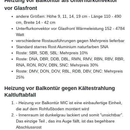
Heizung vor Balkontür als Unterflurkonvektor
vor Glasfront
andere Größen: Höhe 9, 11, 14, 19 cm - Länge 110 - 490
cm, Breite 14 - 42 cm
Unterflurkonvektor vor Glasfront Wärmeleistung 152 - 4784
Watt
verschiedene Rostausführungen gegen Mehrpreis lieferbar
Standard starres Rost Aluminium naturfarben SNA
Roste: SBR, SDB, SBL: Mehrpreis 10%
Roste: DNA, DBR, DDB, DBL, RMN, RMV, RBN, RBV, RBR,
RNA, RON, ROV, DBN, SNC: Mehrpreis 30%
Roste: DMV, DON, DOV, RBL, RDB, DBV, DNC: Mehrpreis
25%
Heizung vor Balkontür gegen Kältestrahlung
Kaltluftabfall
- Heizung vor Balkontür MIC ist eine einbaufertige Einheit,
die auf dem Rohfußboden montiert wird
- Innenraum ist dunkelgrau lackiert und somit "unsichtbar".
Das einzige Teil , das ins Auge fällt, ist das begehbare
Abschlussrost