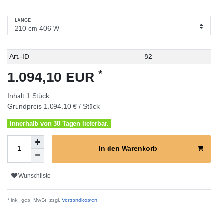
LÄNGE
Technisches
Wert
Art.-ID
82
Merkmal
*
1.094,10 EUR
Inhalt
1
Stück
Grundpreis
1.094,10 € / Stück
Innerhalb von 30 Tagen lieferbar.
In den Warenkorb
Wunschliste
* inkl. ges. MwSt. zzgl.
Versandkosten