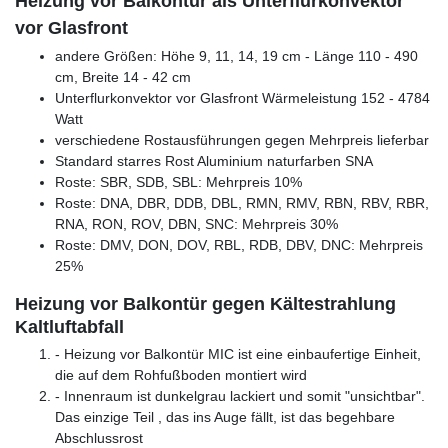
Heizung vor Balkontür als Unterflurkonvektor
vor Glasfront
andere Größen: Höhe 9, 11, 14, 19 cm - Länge 110 - 490
cm, Breite 14 - 42 cm
Unterflurkonvektor vor Glasfront Wärmeleistung 152 - 4784
Watt
verschiedene Rostausführungen gegen Mehrpreis lieferbar
Standard starres Rost Aluminium naturfarben SNA
Roste: SBR, SDB, SBL: Mehrpreis 10%
Roste: DNA, DBR, DDB, DBL, RMN, RMV, RBN, RBV, RBR,
RNA, RON, ROV, DBN, SNC: Mehrpreis 30%
Roste: DMV, DON, DOV, RBL, RDB, DBV, DNC: Mehrpreis
25%
Heizung vor Balkontür gegen Kältestrahlung
Kaltluftabfall
- Heizung vor Balkontür MIC ist eine einbaufertige Einheit,
die auf dem Rohfußboden montiert wird
- Innenraum ist dunkelgrau lackiert und somit "unsichtbar".
Das einzige Teil , das ins Auge fällt, ist das begehbare
Abschlussrost