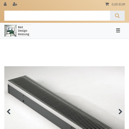
0,00 EUR
☰