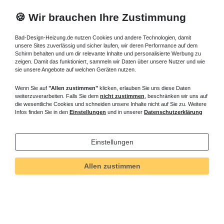
🍪 Wir brauchen Ihre Zustimmung
Bad-Design-Heizung.de nutzen Cookies und andere Technologien, damit
unsere Sites zuverlässig und sicher laufen, wir deren Performance auf dem
Schirm behalten und um dir relevante Inhalte und personalisierte Werbung zu
zeigen. Damit das funktioniert, sammeln wir Daten über unsere Nutzer und wie
sie unsere Angebote auf welchen Geräten nutzen.
Wenn Sie auf
"Allen zustimmen"
klicken, erlauben Sie uns diese Daten
weiterzuverarbeiten. Falls Sie dem
nicht zustimmen
, beschränken wir uns auf
die wesentliche Cookies und schneiden unsere Inhalte nicht auf Sie zu. Weitere
Infos finden Sie in den
Einstellungen
und in unserer
Datenschutzerklärung
Einstellungen
Allen zustimmen
Technisches
Wert
Art.-ID
82
Merkmal