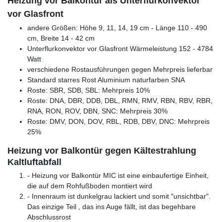
Heizung vor Balkontür als Unterflurkonvektor
vor Glasfront
andere Größen: Höhe 9, 11, 14, 19 cm - Länge 110 - 490
cm, Breite 14 - 42 cm
Unterflurkonvektor vor Glasfront Wärmeleistung 152 - 4784
Watt
verschiedene Rostausführungen gegen Mehrpreis lieferbar
Standard starres Rost Aluminium naturfarben SNA
Roste: SBR, SDB, SBL: Mehrpreis 10%
Roste: DNA, DBR, DDB, DBL, RMN, RMV, RBN, RBV, RBR,
RNA, RON, ROV, DBN, SNC: Mehrpreis 30%
Roste: DMV, DON, DOV, RBL, RDB, DBV, DNC: Mehrpreis
25%
Heizung vor Balkontür gegen Kältestrahlung
Kaltluftabfall
- Heizung vor Balkontür MIC ist eine einbaufertige Einheit,
die auf dem Rohfußboden montiert wird
- Innenraum ist dunkelgrau lackiert und somit "unsichtbar".
Das einzige Teil , das ins Auge fällt, ist das begehbare
Abschlussrost