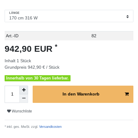
LÄNGE
Technisches
Wert
Art.-ID
82
Merkmal
*
942,90 EUR
Inhalt
1
Stück
Grundpreis
942,90 € / Stück
Innerhalb von 30 Tagen lieferbar.
In den Warenkorb
Wunschliste
* inkl. ges. MwSt. zzgl.
Versandkosten