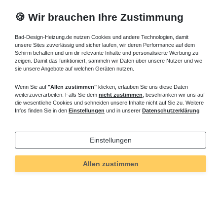
🍪 Wir brauchen Ihre Zustimmung
Bad-Design-Heizung.de nutzen Cookies und andere Technologien, damit
unsere Sites zuverlässig und sicher laufen, wir deren Performance auf dem
Schirm behalten und um dir relevante Inhalte und personalisierte Werbung zu
zeigen. Damit das funktioniert, sammeln wir Daten über unsere Nutzer und wie
sie unsere Angebote auf welchen Geräten nutzen.
Wenn Sie auf
"Allen zustimmen"
klicken, erlauben Sie uns diese Daten
weiterzuverarbeiten. Falls Sie dem
nicht zustimmen
, beschränken wir uns auf
die wesentliche Cookies und schneiden unsere Inhalte nicht auf Sie zu. Weitere
Infos finden Sie in den
Einstellungen
und in unserer
Datenschutzerklärung
Einstellungen
Allen zustimmen
Technisches
Wert
Art.-ID
82
Merkmal