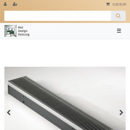
0,00 EUR
☰