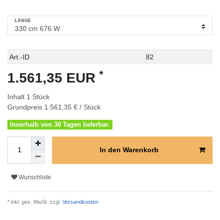
LÄNGE
Technisches
Wert
Art.-ID
82
Merkmal
*
1.561,35 EUR
Inhalt
1
Stück
Grundpreis
1.561,35 € / Stück
Innerhalb von 30 Tagen lieferbar.
In den Warenkorb
Wunschliste
* inkl. ges. MwSt. zzgl.
Versandkosten