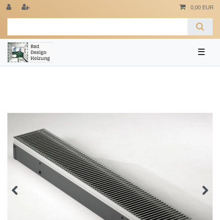
0,00 EUR
☰