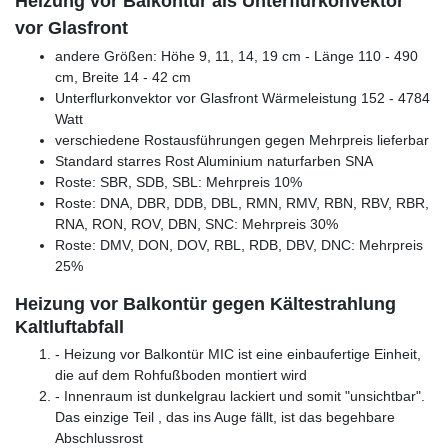
Heizung vor Balkontür als Unterflurkonvektor
vor Glasfront
andere Größen: Höhe 9, 11, 14, 19 cm - Länge 110 - 490
cm, Breite 14 - 42 cm
Unterflurkonvektor vor Glasfront Wärmeleistung 152 - 4784
Watt
verschiedene Rostausführungen gegen Mehrpreis lieferbar
Standard starres Rost Aluminium naturfarben SNA
Roste: SBR, SDB, SBL: Mehrpreis 10%
Roste: DNA, DBR, DDB, DBL, RMN, RMV, RBN, RBV, RBR,
RNA, RON, ROV, DBN, SNC: Mehrpreis 30%
Roste: DMV, DON, DOV, RBL, RDB, DBV, DNC: Mehrpreis
25%
Heizung vor Balkontür gegen Kältestrahlung
Kaltluftabfall
- Heizung vor Balkontür MIC ist eine einbaufertige Einheit,
die auf dem Rohfußboden montiert wird
- Innenraum ist dunkelgrau lackiert und somit "unsichtbar".
Das einzige Teil , das ins Auge fällt, ist das begehbare
Abschlussrost