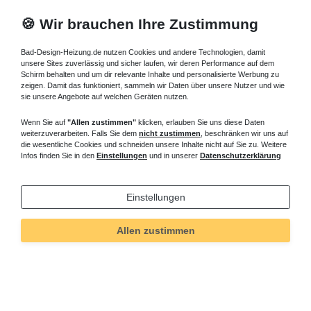
🍪 Wir brauchen Ihre Zustimmung
Bad-Design-Heizung.de nutzen Cookies und andere Technologien, damit
unsere Sites zuverlässig und sicher laufen, wir deren Performance auf dem
Schirm behalten und um dir relevante Inhalte und personalisierte Werbung zu
zeigen. Damit das funktioniert, sammeln wir Daten über unsere Nutzer und wie
sie unsere Angebote auf welchen Geräten nutzen.
Wenn Sie auf
"Allen zustimmen"
klicken, erlauben Sie uns diese Daten
weiterzuverarbeiten. Falls Sie dem
nicht zustimmen
, beschränken wir uns auf
die wesentliche Cookies und schneiden unsere Inhalte nicht auf Sie zu. Weitere
Infos finden Sie in den
Einstellungen
und in unserer
Datenschutzerklärung
Einstellungen
Allen zustimmen
Technisches
Wert
Art.-ID
82
Merkmal