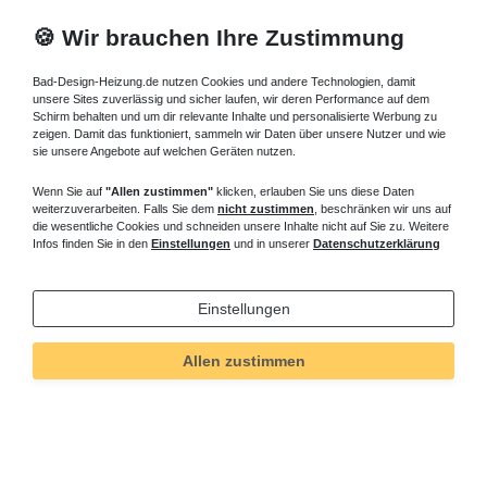
🍪 Wir brauchen Ihre Zustimmung
Bad-Design-Heizung.de nutzen Cookies und andere Technologien, damit
unsere Sites zuverlässig und sicher laufen, wir deren Performance auf dem
Schirm behalten und um dir relevante Inhalte und personalisierte Werbung zu
zeigen. Damit das funktioniert, sammeln wir Daten über unsere Nutzer und wie
sie unsere Angebote auf welchen Geräten nutzen.
Wenn Sie auf
"Allen zustimmen"
klicken, erlauben Sie uns diese Daten
weiterzuverarbeiten. Falls Sie dem
nicht zustimmen
, beschränken wir uns auf
die wesentliche Cookies und schneiden unsere Inhalte nicht auf Sie zu. Weitere
Infos finden Sie in den
Einstellungen
und in unserer
Datenschutzerklärung
Einstellungen
Allen zustimmen
Technisches
Wert
Art.-ID
82
Merkmal