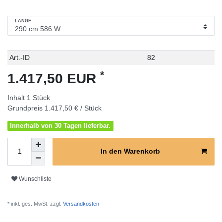
LÄNGE
Technisches
Wert
Art.-ID
82
Merkmal
*
1.417,50 EUR
Inhalt
1
Stück
Grundpreis
1.417,50 € / Stück
Innerhalb von 30 Tagen lieferbar.
In den Warenkorb
Wunschliste
* inkl. ges. MwSt. zzgl.
Versandkosten