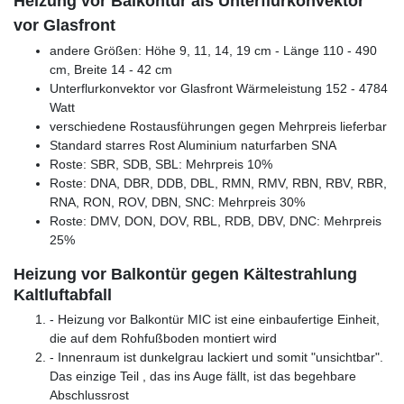
Heizung vor Balkontür als Unterflurkonvektor
vor Glasfront
andere Größen: Höhe 9, 11, 14, 19 cm - Länge 110 - 490
cm, Breite 14 - 42 cm
Unterflurkonvektor vor Glasfront Wärmeleistung 152 - 4784
Watt
verschiedene Rostausführungen gegen Mehrpreis lieferbar
Standard starres Rost Aluminium naturfarben SNA
Roste: SBR, SDB, SBL: Mehrpreis 10%
Roste: DNA, DBR, DDB, DBL, RMN, RMV, RBN, RBV, RBR,
RNA, RON, ROV, DBN, SNC: Mehrpreis 30%
Roste: DMV, DON, DOV, RBL, RDB, DBV, DNC: Mehrpreis
25%
Heizung vor Balkontür gegen Kältestrahlung
Kaltluftabfall
- Heizung vor Balkontür MIC ist eine einbaufertige Einheit,
die auf dem Rohfußboden montiert wird
- Innenraum ist dunkelgrau lackiert und somit "unsichtbar".
Das einzige Teil , das ins Auge fällt, ist das begehbare
Abschlussrost