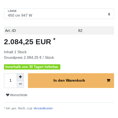
LÄNGE
Technisches
Wert
Art.-ID
82
Merkmal
*
2.084,25 EUR
Inhalt
1
Stück
Grundpreis
2.084,25 € / Stück
Innerhalb von 30 Tagen lieferbar.
In den Warenkorb
Wunschliste
* inkl. ges. MwSt. zzgl.
Versandkosten