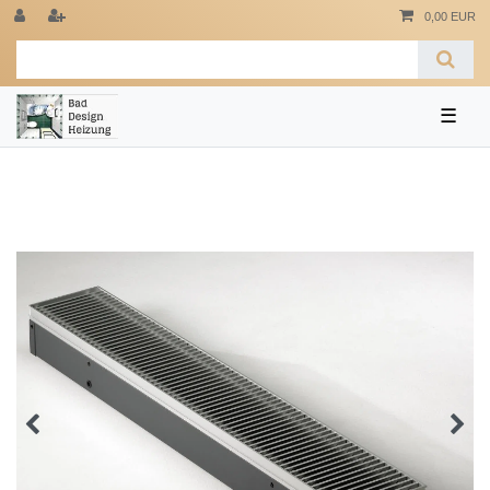
0,00 EUR
☰