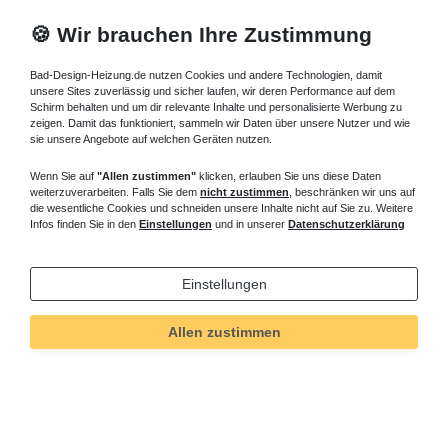
🍪 Wir brauchen Ihre Zustimmung
Bad-Design-Heizung.de nutzen Cookies und andere Technologien, damit
unsere Sites zuverlässig und sicher laufen, wir deren Performance auf dem
Schirm behalten und um dir relevante Inhalte und personalisierte Werbung zu
zeigen. Damit das funktioniert, sammeln wir Daten über unsere Nutzer und wie
sie unsere Angebote auf welchen Geräten nutzen.
Wenn Sie auf
"Allen zustimmen"
klicken, erlauben Sie uns diese Daten
weiterzuverarbeiten. Falls Sie dem
nicht zustimmen
, beschränken wir uns auf
die wesentliche Cookies und schneiden unsere Inhalte nicht auf Sie zu. Weitere
Infos finden Sie in den
Einstellungen
und in unserer
Datenschutzerklärung
Einstellungen
Allen zustimmen
Technisches
Wert
Art.-ID
82
Merkmal