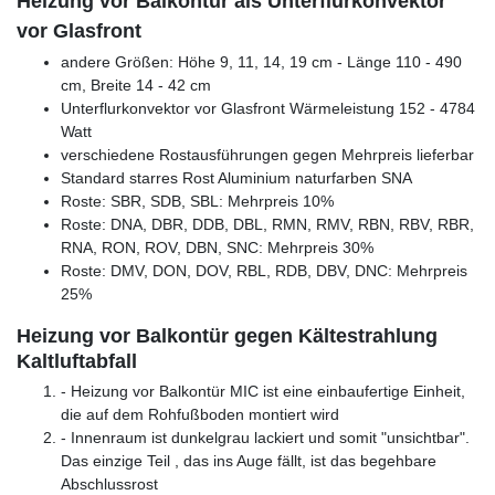
Heizung vor Balkontür als Unterflurkonvektor
vor Glasfront
andere Größen: Höhe 9, 11, 14, 19 cm - Länge 110 - 490
cm, Breite 14 - 42 cm
Unterflurkonvektor vor Glasfront Wärmeleistung 152 - 4784
Watt
verschiedene Rostausführungen gegen Mehrpreis lieferbar
Standard starres Rost Aluminium naturfarben SNA
Roste: SBR, SDB, SBL: Mehrpreis 10%
Roste: DNA, DBR, DDB, DBL, RMN, RMV, RBN, RBV, RBR,
RNA, RON, ROV, DBN, SNC: Mehrpreis 30%
Roste: DMV, DON, DOV, RBL, RDB, DBV, DNC: Mehrpreis
25%
Heizung vor Balkontür gegen Kältestrahlung
Kaltluftabfall
- Heizung vor Balkontür MIC ist eine einbaufertige Einheit,
die auf dem Rohfußboden montiert wird
- Innenraum ist dunkelgrau lackiert und somit "unsichtbar".
Das einzige Teil , das ins Auge fällt, ist das begehbare
Abschlussrost