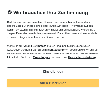
🍪 Wir brauchen Ihre Zustimmung
Bad-Design-Heizung.de nutzen Cookies und andere Technologien, damit
unsere Sites zuverlässig und sicher laufen, wir deren Performance auf dem
Schirm behalten und um dir relevante Inhalte und personalisierte Werbung zu
zeigen. Damit das funktioniert, sammeln wir Daten über unsere Nutzer und wie
sie unsere Angebote auf welchen Geräten nutzen.
Wenn Sie auf
"Allen zustimmen"
klicken, erlauben Sie uns diese Daten
weiterzuverarbeiten. Falls Sie dem
nicht zustimmen
, beschränken wir uns auf
die wesentliche Cookies und schneiden unsere Inhalte nicht auf Sie zu. Weitere
Infos finden Sie in den
Einstellungen
und in unserer
Datenschutzerklärung
Einstellungen
Allen zustimmen
Technisches
Wert
Art.-ID
397
Merkmal