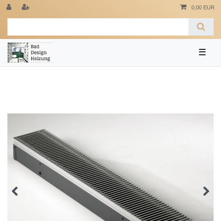
0,00 EUR
☰