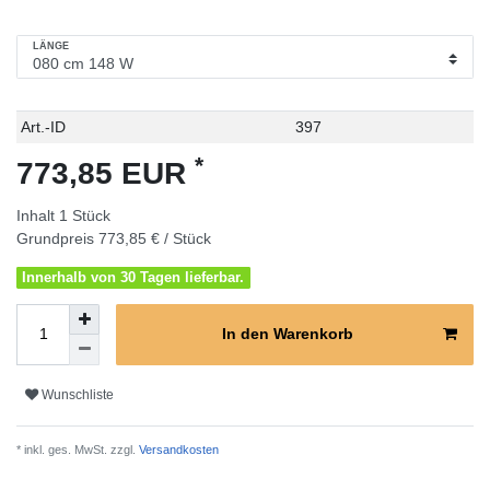
LÄNGE
Technisches
Wert
Art.-ID
397
Merkmal
*
773,85 EUR
Inhalt
1
Stück
Grundpreis
773,85 € / Stück
Innerhalb von 30 Tagen lieferbar.
In den Warenkorb
Wunschliste
* inkl. ges. MwSt. zzgl.
Versandkosten