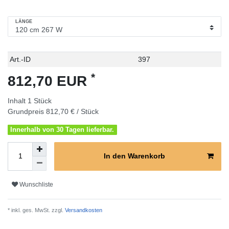
LÄNGE
Technisches
Wert
Art.-ID
397
Merkmal
*
812,70 EUR
Inhalt
1
Stück
Grundpreis
812,70 € / Stück
Innerhalb von 30 Tagen lieferbar.
In den Warenkorb
Wunschliste
* inkl. ges. MwSt. zzgl.
Versandkosten