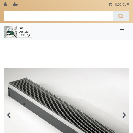
0,00 EUR
☰