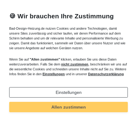
🍪 Wir brauchen Ihre Zustimmung
Bad-Design-Heizung.de nutzen Cookies und andere Technologien, damit
unsere Sites zuverlässig und sicher laufen, wir deren Performance auf dem
Schirm behalten und um dir relevante Inhalte und personalisierte Werbung zu
zeigen. Damit das funktioniert, sammeln wir Daten über unsere Nutzer und wie
sie unsere Angebote auf welchen Geräten nutzen.
Wenn Sie auf
"Allen zustimmen"
klicken, erlauben Sie uns diese Daten
weiterzuverarbeiten. Falls Sie dem
nicht zustimmen
, beschränken wir uns auf
die wesentliche Cookies und schneiden unsere Inhalte nicht auf Sie zu. Weitere
Infos finden Sie in den
Einstellungen
und in unserer
Datenschutzerklärung
Einstellungen
Allen zustimmen
Technisches
Wert
Art.-ID
397
Merkmal