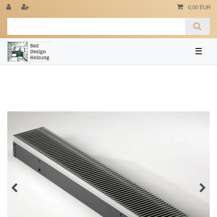
0,00 EUR
☰