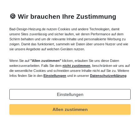
🍪 Wir brauchen Ihre Zustimmung
Bad-Design-Heizung.de nutzen Cookies und andere Technologien, damit
unsere Sites zuverlässig und sicher laufen, wir deren Performance auf dem
Schirm behalten und um dir relevante Inhalte und personalisierte Werbung zu
zeigen. Damit das funktioniert, sammeln wir Daten über unsere Nutzer und wie
sie unsere Angebote auf welchen Geräten nutzen.
Wenn Sie auf
"Allen zustimmen"
klicken, erlauben Sie uns diese Daten
weiterzuverarbeiten. Falls Sie dem
nicht zustimmen
, beschränken wir uns auf
die wesentliche Cookies und schneiden unsere Inhalte nicht auf Sie zu. Weitere
Infos finden Sie in den
Einstellungen
und in unserer
Datenschutzerklärung
Einstellungen
Allen zustimmen
Technisches
Wert
Art.-ID
397
Merkmal