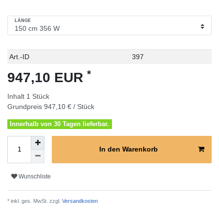
LÄNGE
Technisches
Wert
Art.-ID
397
Merkmal
*
947,10 EUR
Inhalt
1
Stück
Grundpreis
947,10 € / Stück
Innerhalb von 30 Tagen lieferbar.
In den Warenkorb
Wunschliste
* inkl. ges. MwSt. zzgl.
Versandkosten